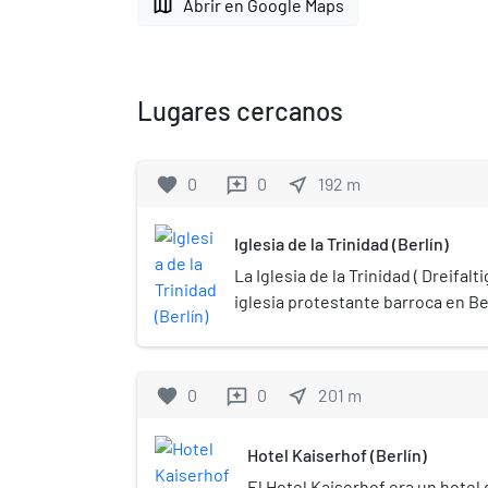
map
Abrir en Google Maps
Lugares cercanos
favorite
0
0
near_me
192
m
reviews
Iglesia de la Trinidad (Berlín)
La Iglesia de la Trinidad ( Dreifalt
iglesia protestante barroca en Ber
dedicada a la Santísima Trinidad.
agosto de 1739 y destruida en no
escombros se retiraron en 1947. E
favorite
0
0
near_me
201
m
reviews
barrio de Friedrichstadt (ahora par
en la intersección de las calles 
Hotel Kaiserhof (Berlín)
Kanonierstraße (ahora conocida 
Mohrenstraße en el código postal 
El Hotel Kaiserhof era un hotel 