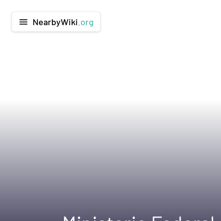
NearbyWiki
.org
menu