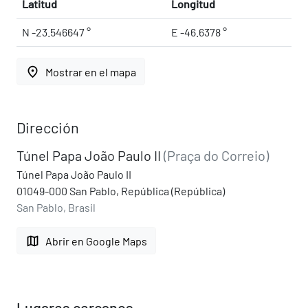
Latitud
Longitud
N -23.546647 °
E -46.6378 °
place
Mostrar en el mapa
Dirección
Túnel Papa João Paulo II
(Praça do Correio)
Túnel Papa João Paulo II
01049-000 San Pablo, República (República)
San Pablo, Brasil
map
Abrir en Google Maps
Lugares cercanos