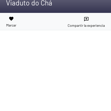
Viaduto do Chá
favorite
reviews
Marcar
Compartir la experiencia