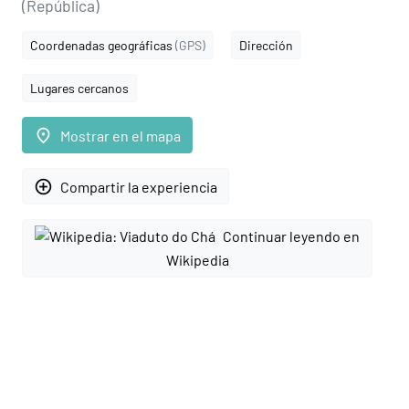
(República)
Coordenadas geográficas
(GPS)
Dirección
Lugares cercanos
place
Mostrar en el mapa
add_circle_outline
Compartir la experiencia
Continuar leyendo en
Wikipedia