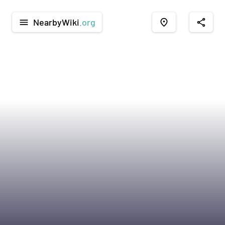
NearbyWiki
.org
menu
place
share