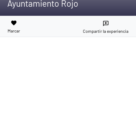
Ayuntamiento Rojo
favorite
reviews
Marcar
Compartir la experiencia