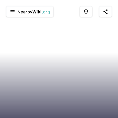
NearbyWiki
.org
menu
place
share