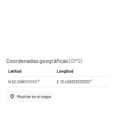
Coordenadas geográficas
(GPS)
Latitud
Longitud
N 52.518611111111 °
E 13.408333333333 °
place
Mostrar en el mapa