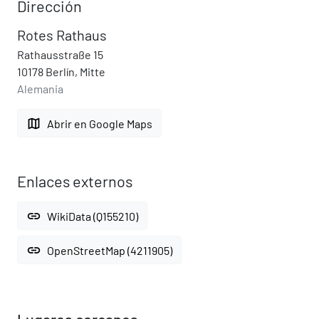
Dirección
Rotes Rathaus
Rathausstraße 15
10178 Berlín, Mitte
Alemania
map
Abrir en Google Maps
Enlaces externos
link
WikiData (Q155210)
link
OpenStreetMap (4211905)
Lugares cercanos