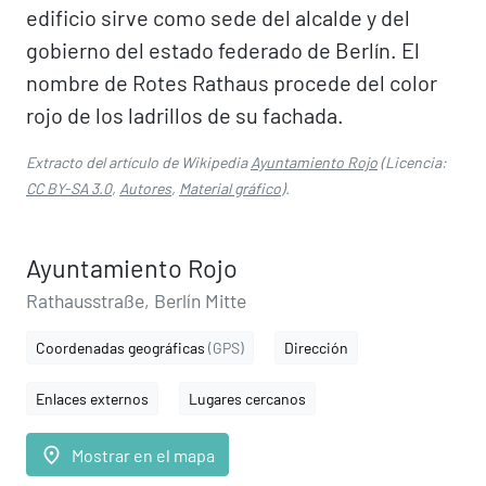
edificio sirve como sede del alcalde y del
gobierno del estado federado de Berlín. El
nombre de Rotes Rathaus procede del color
rojo de los ladrillos de su fachada.
Extracto del artículo de Wikipedia
Ayuntamiento Rojo
(Licencia:
CC BY-SA 3.0
,
Autores
,
Material gráfico
).
Ayuntamiento Rojo
Rathausstraße, Berlín Mitte
Coordenadas geográficas
(GPS)
Dirección
Enlaces externos
Lugares cercanos
place
Mostrar en el mapa