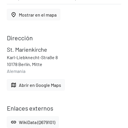
place
Mostrar en el mapa
Dirección
St. Marienkirche
Karl-Liebknecht-Straße 8
10178 Berlín, Mitte
Alemania
map
Abrir en Google Maps
Enlaces externos
link
WikiData (Q679101)