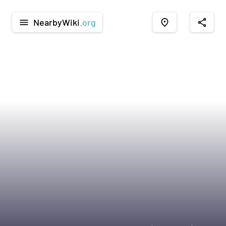
NearbyWiki
.org
menu
place
share