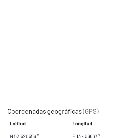
Coordenadas geográficas
(GPS)
Latitud
Longitud
N 52.520556 °
E 13.406667 °