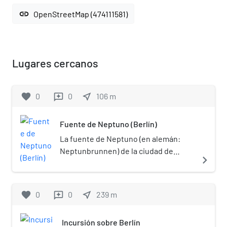
link
OpenStreetMap (474111581)
Lugares cercanos
favorite
0
0
near_me
106
m
reviews
Fuente de Neptuno (Berlín)
La fuente de Neptuno (en alemán:
Neptunbrunnen) de la ciudad de
navigate_next
Berlín se encuentra en el parque
entre la iglesia de Santa Maria (St.
Marienkirche) y el "Ayuntamiento Rojo"
favorite
0
0
near_me
239
m
reviews
(Rotes Rathaus), en el distrito Mitte
("centro") de la ciudad. Fue realizada
Incursión sobre Berlín
por el escultor Reinhold Begas.[1]​