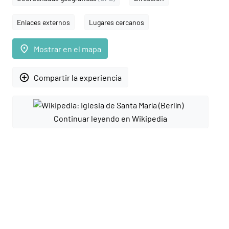
Enlaces externos
Lugares cercanos
place
Mostrar en el mapa
add_circle_outline
Compartir la experiencia
Continuar leyendo en Wikipedia