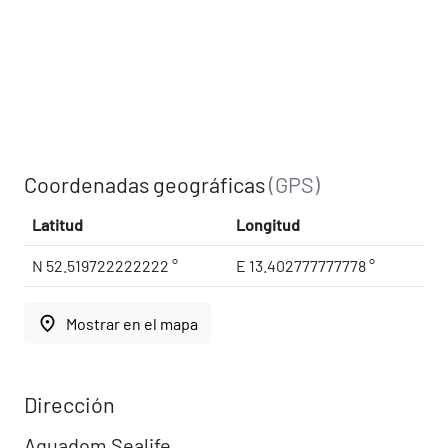
Coordenadas geográficas
(GPS)
Latitud
Longitud
N 52.519722222222 °
E 13.402777777778 °
place
Mostrar en el mapa
Dirección
Aquadom Sealife