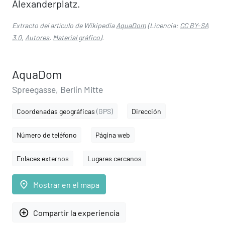
Alexanderplatz.
Extracto del artículo de Wikipedia
AquaDom
(Licencia:
CC BY-SA
3.0
,
Autores
,
Material gráfico
).
AquaDom
Spreegasse, Berlín Mitte
Coordenadas geográficas
(GPS)
Dirección
Número de teléfono
Página web
Enlaces externos
Lugares cercanos
place
Mostrar en el mapa
add_circle_outline
Compartir la experiencia