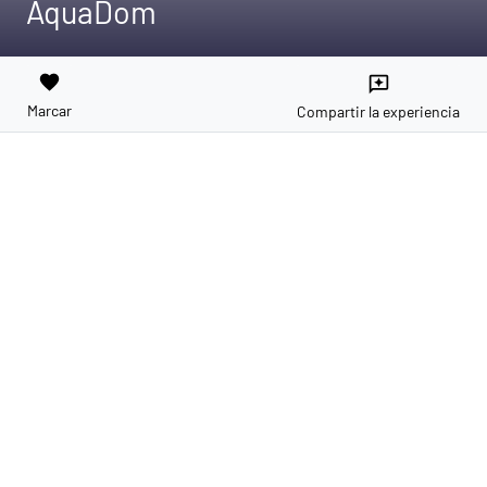
AquaDom
favorite
reviews
Marcar
Compartir la experiencia