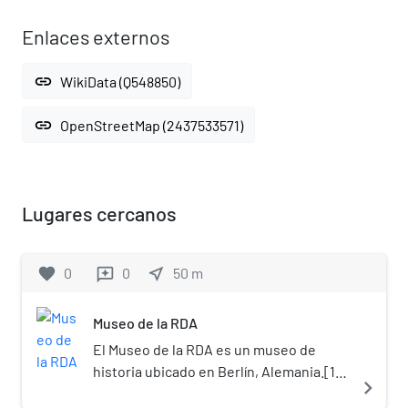
Enlaces externos
link
WikiData (Q548850)
link
OpenStreetMap (2437533571)
Lugares cercanos
favorite
0
0
near_me
50
m
reviews
Museo de la RDA
El Museo de la RDA es un museo de
historia ubicado en Berlín, Alemania.[1]​
navigate_next
Se encuentra en un distrito federal de la