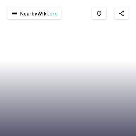
NearbyWiki
.org
menu
place
share