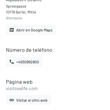
Spreegasse
10178 Berlín, Mitte
Alemania
map
Abrir en Google Maps
Número de teléfono
call
+4930992800
Página web
visitsealife.com
link
Visitar el sitio web