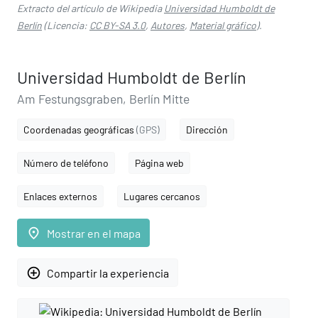
Extracto del artículo de Wikipedia
Universidad Humboldt de
Berlín
(Licencia:
CC BY-SA 3.0
,
Autores
,
Material gráfico
).
Universidad Humboldt de Berlín
Am Festungsgraben, Berlín Mitte
Coordenadas geográficas
(GPS)
Dirección
Número de teléfono
Página web
Enlaces externos
Lugares cercanos
place
Mostrar en el mapa
add_circle_outline
Compartir la experiencia