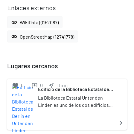
Enlaces externos
link
WikiData (Q152087)
link
OpenStreetMap (12741778)
Lugares cercanos
favorite
0
0
near_me
115
m
reviews
Edificio de la Biblioteca Estatal de
Berlín en Unter den Linden
La Biblioteca Estatal Unter den
Linden es uno de los dos edificios
principales de la Biblioteca Estatal
de Berlín, el Haus Unter den Linden.
navigate_next
Está situado en el bulevar Unter den
Linden 8 en el distrito berlinés de