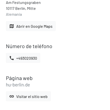
Am Festungsgraben
10117 Berlín, Mitte
Alemania
map
Abrir en Google Maps
Número de teléfono
call
+493020930
Página web
hu-berlin.de
link
Visitar el sitio web