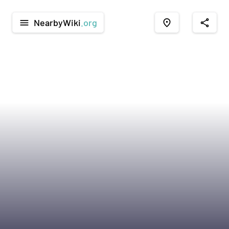
NearbyWiki
.org
menu
place
share