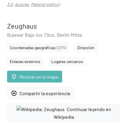
3.0
,
Autores
,
Material gráfico
).
Zeughaus
Bulevar Bajo los Tilos, Berlín Mitte
Coordenadas geográficas
(GPS)
Dirección
Enlaces externos
Lugares cercanos
place
Mostrar en el mapa
add_circle_outline
Compartir la experiencia
Continuar leyendo en
Wikipedia