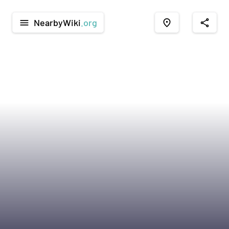
NearbyWiki
.org
menu
place
share