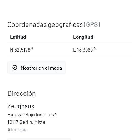
Coordenadas geográficas
(GPS)
Latitud
Longitud
N 52.5178 °
E 13.3969 °
place
Mostrar en el mapa
Dirección
Zeughaus
Bulevar Bajo los Tilos 2
10117 Berlín, Mitte
Alemania