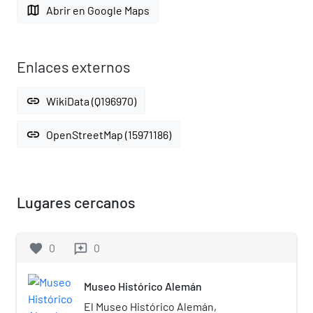
map
Abrir en Google Maps
Enlaces externos
link
WikiData (Q196970)
link
OpenStreetMap (15971186)
Lugares cercanos
favorite
0
0
reviews
Museo Histórico Alemán
El Museo Histórico Alemán,