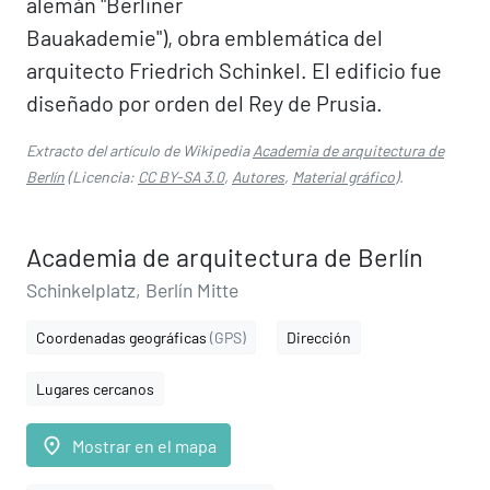
alemán "Berliner
Bauakademie"), obra emblemática del
arquitecto Friedrich Schinkel. El edificio fue
diseñado por orden del Rey de Prusia.
Extracto del artículo de Wikipedia
Academia de arquitectura de
Berlín
(Licencia:
CC BY-SA 3.0
,
Autores
,
Material gráfico
).
Academia de arquitectura de Berlín
Schinkelplatz, Berlín Mitte
Coordenadas geográficas
(GPS)
Dirección
Lugares cercanos
place
Mostrar en el mapa