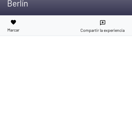
Berlín
favorite
reviews
Marcar
Compartir la experiencia