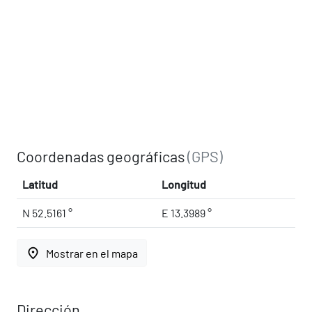
Coordenadas geográficas
(GPS)
Latitud
Longitud
N 52.5161 °
E 13.3989 °
place
Mostrar en el mapa
Dirección