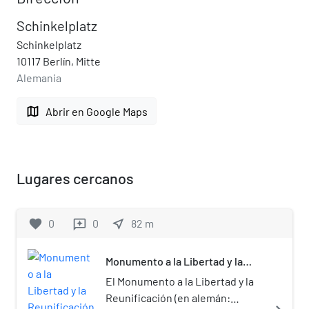
Schinkelplatz
Schinkelplatz
10117 Berlín, Mitte
Alemania
map
Abrir en Google Maps
Lugares cercanos
favorite
0
0
near_me
82
m
reviews
Monumento a la Libertad y la
Reunificación
El Monumento a la Libertad y la
Reunificación (en alemán: