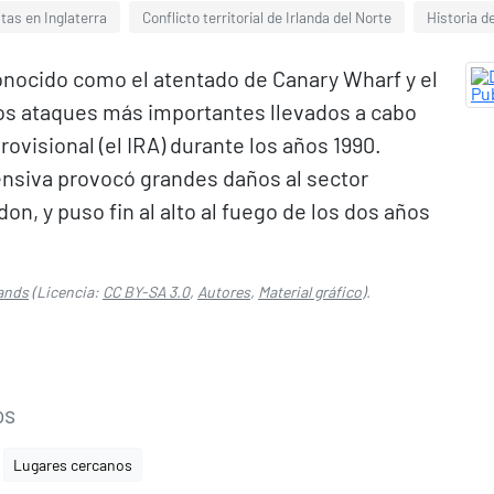
tas en Inglaterra
Conflicto territorial de Irlanda del Norte
Historia d
onocido como el atentado de Canary Wharf y el
los ataques más importantes llevados a cabo
rovisional (el IRA) durante los años 1990.
ofensiva provocó grandes daños al sector
on, y puso fin al alto al fuego de los dos años
ands
(Licencia:
CC BY-SA 3.0
,
Autores
,
Material gráfico
).
os
Lugares cercanos