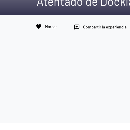
Atentado de Dock
favorite
Marcar
reviews
Compartir la experiencia