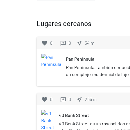
Lugares cercanos
favorite
0
0
near_me
34
m
reviews
Pan Peninsula
Pan Peninsula, también conocid
un complejo residencial de lujo 
Docklands, Londres, Reino Unid
estaciones de metro de South Q
Wharf. Pan Peninsula es uno de 
favorite
0
0
near_me
255
m
reviews
residenciales que han surgido 
demanda de mejores estándares
40 Bank Street
de Canary Wharf.
40 Bank Street es un rascacielos e