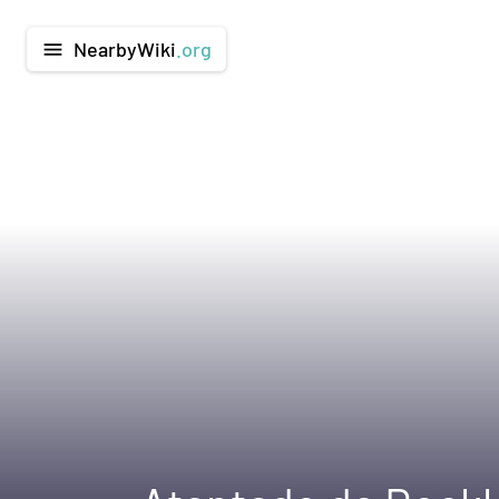
NearbyWiki
.org
menu