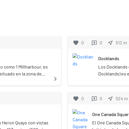
favorite
0
0
near_me
512
m
reviews
Docklands
o como 1 Millharbour, es
Los Docklands 
situado en la zona de
Docklands) es e
navigate_next
o, cerca de las
este y sudeste
uay (DLR) y Canary
de los municip
los varios rascacielos
Lewisham, New
favorite
0
0
near_me
524
m
reviews
debido al aumento de la
en inglés) era
 de vida en y alrededor
Londres, que e
One Canada Squar
han renovado y 
oficinas princ
n Heron Quays con vistas
El One Canada Squ
se usó por pri