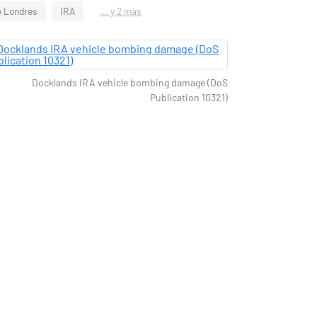
e Londres
IRA
... y 2 más
Docklands IRA vehicle bombing damage (DoS
Publication 10321)