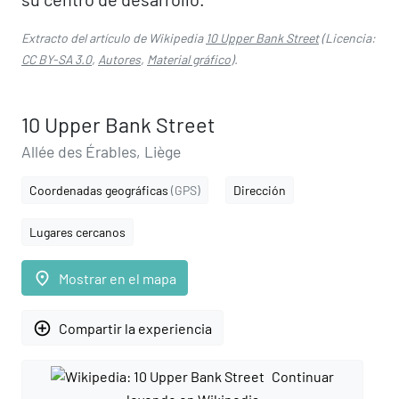
Extracto del artículo de Wikipedia
10 Upper Bank Street
(Licencia:
CC BY-SA 3.0
,
Autores
,
Material gráfico
).
10 Upper Bank Street
Allée des Érables, Liège
Coordenadas geográficas
(GPS)
Dirección
Lugares cercanos
place
Mostrar en el mapa
add_circle_outline
Compartir la experiencia
Continuar