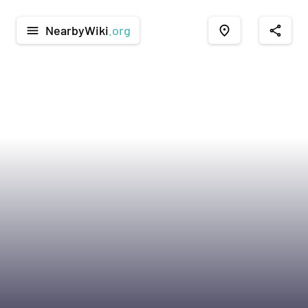
NearbyWiki
.org
menu
place
share