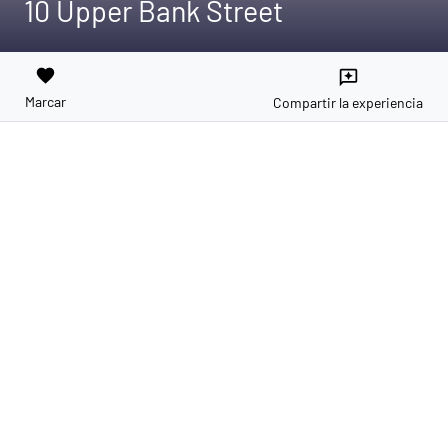
10 Upper Bank Street
favorite
reviews
Marcar
Compartir la experiencia