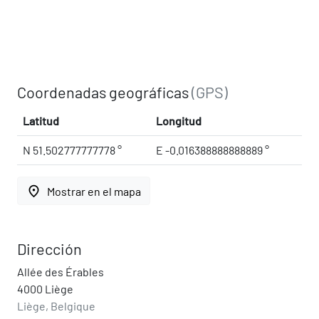
Coordenadas geográficas
(GPS)
Latitud
Longitud
N 51.502777777778 °
E -0.016388888888889 °
place
Mostrar en el mapa
Dirección
Allée des Érables
4000 Liège
Liège, Belgique