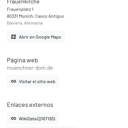
Frauenkirche
Frauenplatz 1
80331 Múnich, Casco Antiguo
Baviera, Alemania
map
Abrir en Google Maps
Página web
muenchner-dom.de
link
Visitar el sitio web
Enlaces externos
link
WikiData (Q167193)