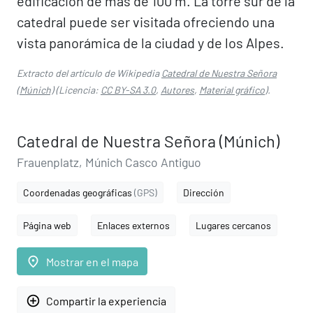
edificación de más de 100 m. La torre sur de la
catedral puede ser visitada ofreciendo una
vista panorámica de la ciudad y de los Alpes.
Extracto del artículo de Wikipedia
Catedral de Nuestra Señora
(Múnich)
(Licencia:
CC BY-SA 3.0
,
Autores
,
Material gráfico
).
Catedral de Nuestra Señora (Múnich)
Frauenplatz, Múnich Casco Antiguo
Coordenadas geográficas
(GPS)
Dirección
Página web
Enlaces externos
Lugares cercanos
place
Mostrar en el mapa
add_circle_outline
Compartir la experiencia