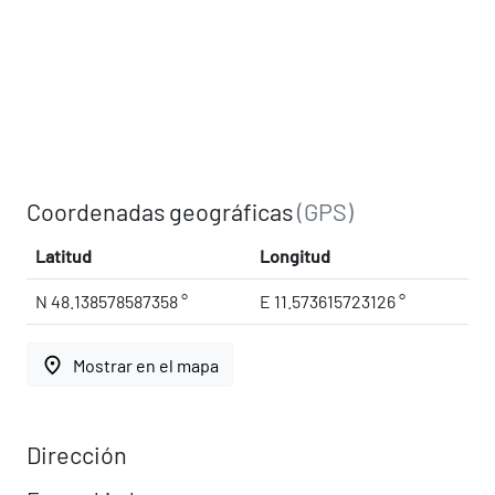
Coordenadas geográficas
(GPS)
Latitud
Longitud
N 48.138578587358 °
E 11.573615723126 °
place
Mostrar en el mapa
Dirección