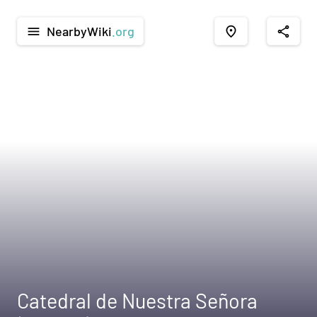
NearbyWiki
.org
menu
place
share
Catedral de Nuestra Señora