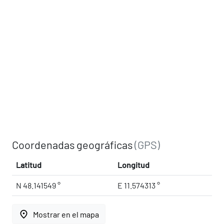
Coordenadas geográficas
(GPS)
Latitud
Longitud
N 48.141549 °
E 11.574313 °
place
Mostrar en el mapa