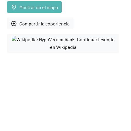
place
Mostrar en el mapa
add_circle_outline
Compartir la experiencia
Continuar leyendo
en Wikipedia