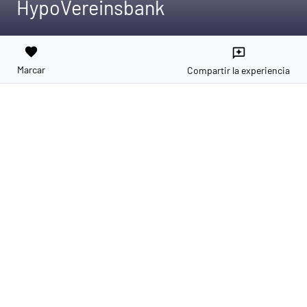
HypoVereinsbank
favorite
reviews
Marcar
Compartir la experiencia