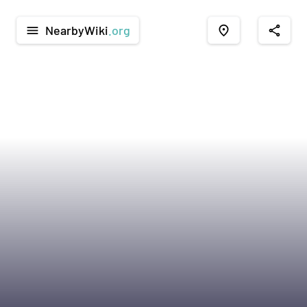
NearbyWiki
.org
menu
place
share