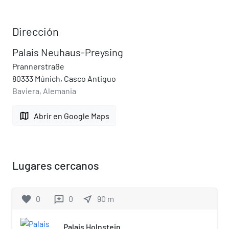
Dirección
Palais Neuhaus-Preysing
Prannerstraße
80333 Múnich, Casco Antiguo
Baviera, Alemania
map
Abrir en Google Maps
Lugares cercanos
favorite
0
0
near_me
90
m
reviews
Palais Holnstein