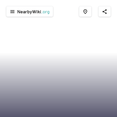
NearbyWiki
.org
menu
place
share