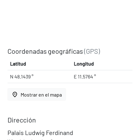
Coordenadas geográficas
(GPS)
Latitud
Longitud
N 48.1439 °
E 11.5764 °
place
Mostrar en el mapa
Dirección
Palais Ludwig Ferdinand