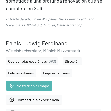
sometidos a una profunda renovación que se
completó en 2016.
Extracto del artículo de Wikipedia
Palais Ludwig Ferdinand
(Licencia:
CC BY-SA 3.0
,
Autores
,
Material gráfico
).
Palais Ludwig Ferdinand
Wittelsbacherplatz, Múnich Maxvorstadt
Coordenadas geográficas
(GPS)
Dirección
Enlaces externos
Lugares cercanos
place
Mostrar en el mapa
add_circle_outline
Compartir la experiencia