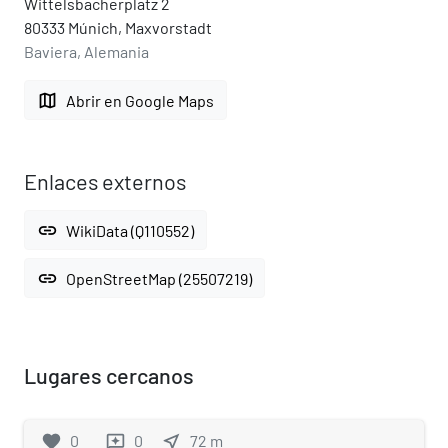
Wittelsbacherplatz 2
80333 Múnich, Maxvorstadt
Baviera, Alemania
map
Abrir en Google Maps
Enlaces externos
link
WikiData (Q110552)
link
OpenStreetMap (25507219)
Lugares cercanos
favorite
0
0
near_me
72
m
reviews