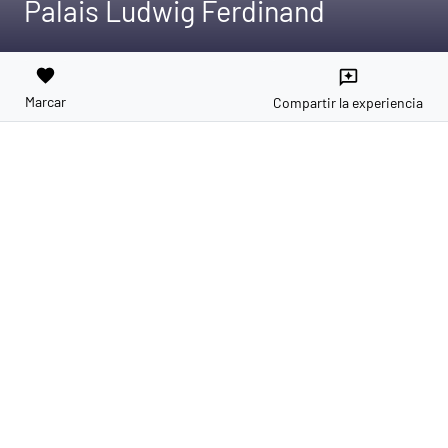
Palais Ludwig Ferdinand
favorite
reviews
Marcar
Compartir la experiencia