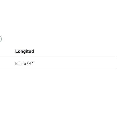
)
Longitud
E 11.579 °