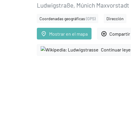
Ludwigstraße, Múnich Maxvorstadt
Coordenadas geográficas
(GPS)
Dirección
place
add_circle_outline
Mostrar en el mapa
Compartir 
Continuar ley