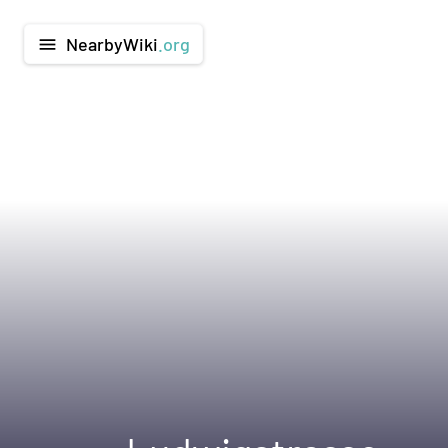
NearbyWiki
.org
menu