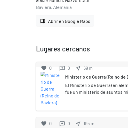
80539 Múnich, Maxvorstadt
Baviera, Alemania
map
Abrir en Google Maps
Lugares cercanos
favorite
0
0
near_me
69
m
reviews
Ministerio de Guerra (Reino de 
El Ministerio de Guerra (en ale
fue un ministerio de asuntos mi
Baviera, fundado como Minist
el 1 de octubre de 1808 por el r
Baviera. Fue localizado en la Lu
Múnich. En la actualidad el edif
favorite
0
0
near_me
195
m
reviews
von Klenze entre 1824 y 1830, al