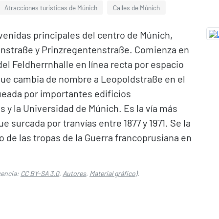
Atracciones turísticas de Múnich
Calles de Múnich
venidas principales del centro de Múnich,
lianstraße y Prinzregentenstraße. Comienza en
del Feldherrnhalle en línea recta por espacio
 que cambia de nombre a Leopoldstraße en el
ueada por importantes edificios
os y la Universidad de Múnich. Es la vía más
e surcada por tranvías entre 1877 y 1971. Se la
no de las tropas de la Guerra francoprusiana en
cencia:
CC BY-SA 3.0
,
Autores
,
Material gráfico
).