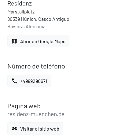
Residenz
Marstallplatz
80539 Múnich, Casco Antiguo
Baviera, Alemania
map
Abrir en Google Maps
Número de teléfono
call
+4989290671
Página web
residenz-muenchen.de
link
Visitar el sitio web