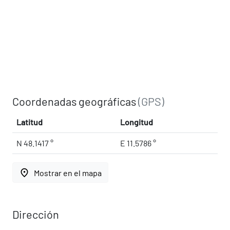
Coordenadas geográficas
(GPS)
Latitud
Longitud
N 48.1417 °
E 11.5786 °
place
Mostrar en el mapa
Dirección