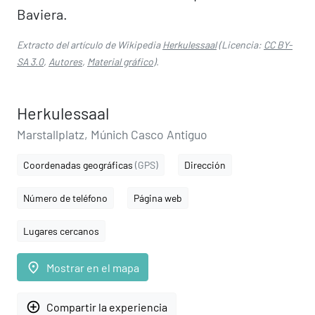
Baviera.
Extracto del artículo de Wikipedia
Herkulessaal
(Licencia:
CC BY-
SA 3.0
,
Autores
,
Material gráfico
).
Herkulessaal
Marstallplatz, Múnich Casco Antiguo
Coordenadas geográficas
(GPS)
Dirección
Número de teléfono
Página web
Lugares cercanos
place
Mostrar en el mapa
add_circle_outline
Compartir la experiencia