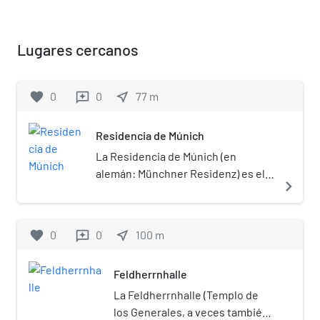
Lugares cercanos
favorite
0
0
near_me
77
m
reviews
Residencia de Múnich
La Residencia de Múnich (en
alemán: Münchner Residenz) es el
navigate_next
anterior palacio real de los reyes de
Baviera en el centro urbano de
Múnich. La Residencia es el palacio
favorite
0
0
near_me
100
m
reviews
urbano más grande de Alemania y
sirve hoy en día como uno de los
Feldherrnhalle
mejores museos decorativos de
Europa.
La Feldherrnhalle (Templo de
los Generales, a veces también