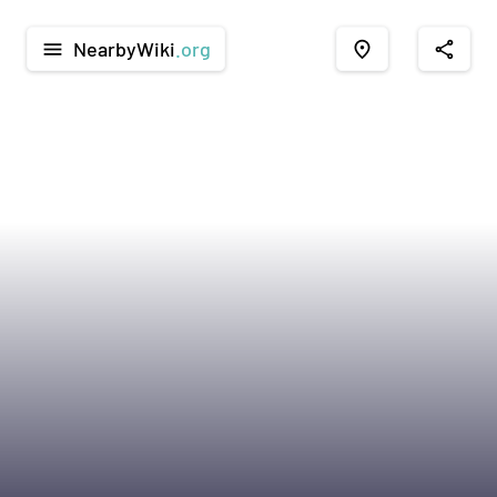
NearbyWiki
.org
menu
place
share