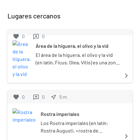
Lugares cercanos
favorite
0
0
reviews
Área de la higuera, el olivo y la vid
El área de la higuera, el olivo y la vid
(en latín, Ficus, Olea, Vitis) es una zona
de la explanada en el Foro Romano
navigate_next
que no se encuentra pavimentada y
donde crecen una higuera, un olivo y
un pie de vid.
favorite
0
0
near_me
5
m
reviews
Rostra imperiales
Los Rostra imperiales (en latín:
Rostra Augusti, «rostra de
navigate_next
Augusto») eran una tribuna que,