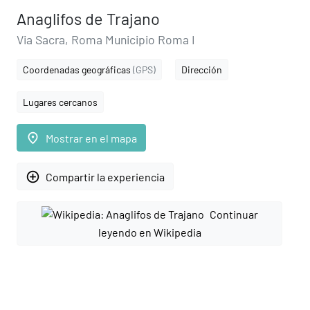
Anaglifos de Trajano
Via Sacra, Roma Municipio Roma I
Coordenadas geográficas
(GPS)
Dirección
Lugares cercanos
place
Mostrar en el mapa
add_circle_outline
Compartir la experiencia
Continuar
leyendo en Wikipedia