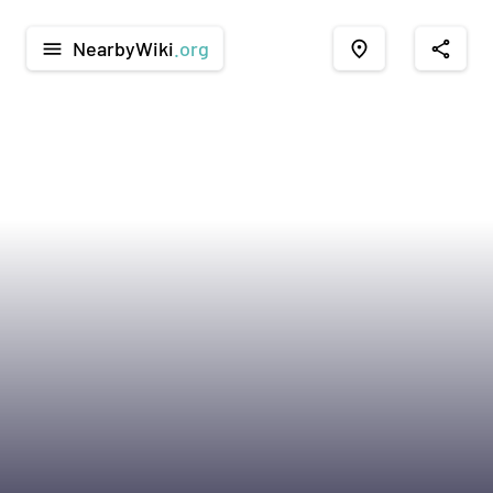
NearbyWiki
.org
menu
place
share