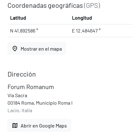
Coordenadas geográficas
(GPS)
Latitud
Longitud
N 41.892586 °
E 12.484647 °
place
Mostrar en el mapa
Dirección
Forum Romanum
Via Sacra
00184 Roma, Municipio Roma I
Lacio, Italia
map
Abrir en Google Maps