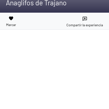
Anaglifos de Trajano
favorite
reviews
Marcar
Compartir la experiencia