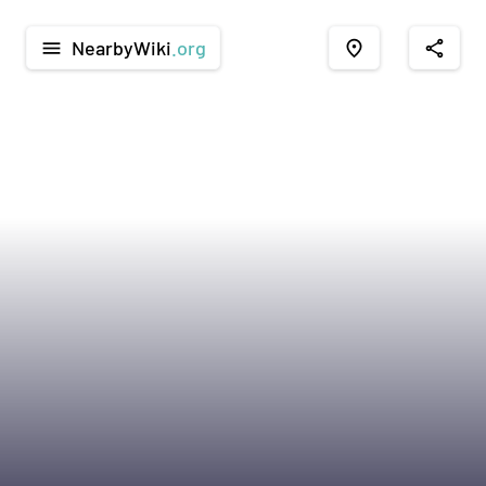
NearbyWiki
.org
menu
place
share