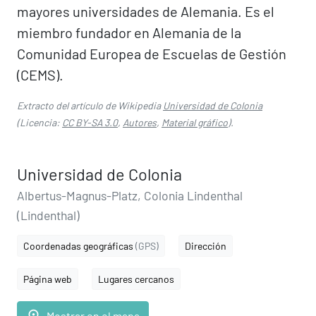
mayores universidades de Alemania. Es el
miembro fundador en Alemania de la
Comunidad Europea de Escuelas de Gestión
(CEMS).
Extracto del artículo de Wikipedia
Universidad de Colonia
(Licencia:
CC BY-SA 3.0
,
Autores
,
Material gráfico
).
Universidad de Colonia
Albertus-Magnus-Platz, Colonia Lindenthal
(Lindenthal)
Coordenadas geográficas
(GPS)
Dirección
Página web
Lugares cercanos
place
Mostrar en el mapa