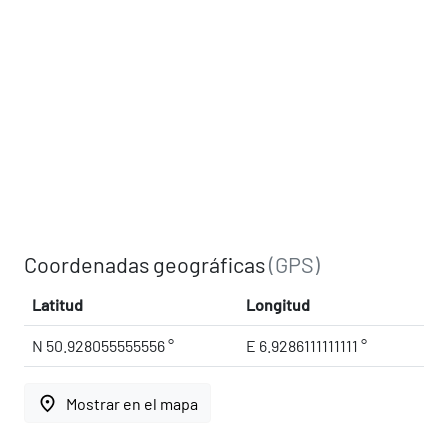
Coordenadas geográficas
(GPS)
Latitud
Longitud
N 50.928055555556 °
E 6.9286111111111 °
place
Mostrar en el mapa