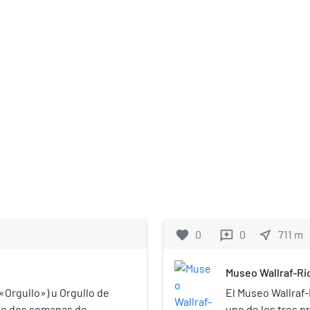
favorite
0
0
near_me
711
m
reviews
Museo Wallraf-Ri
 «Orgullo») u Orgullo de
El Museo Wallraf-
 de dos semanas de
uno de los tres p