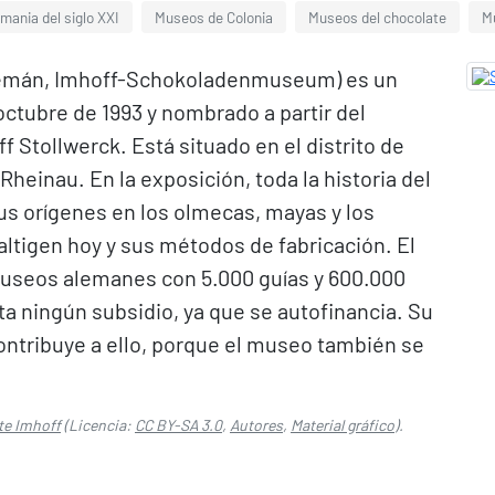
mania del siglo XXI
Museos de Colonia
Museos del chocolate
M
alemán, Imhoff-Schokoladenmuseum) es un
octubre de 1993 y nombrado a partir del
 Stollwerck. Está situado en el distrito de
Rheinau. En la exposición, toda la historia del
s orígenes en los olmecas, mayas y los
ltigen hoy y sus métodos de fabricación. El
useos alemanes con 5.000 guías y 600.000
ta ningún subsidio, ya que se autofinancia. Su
ntribuye a ello, porque el museo también se
te Imhoff
(Licencia:
CC BY-SA 3.0
,
Autores
,
Material gráfico
).