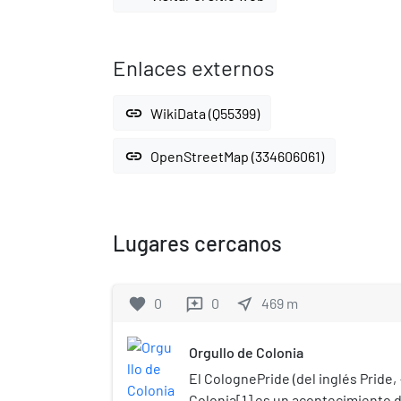
Enlaces externos
link
WikiData (Q55399)
link
OpenStreetMap (334606061)
Lugares cercanos
favorite
0
0
near_me
469
m
reviews
Orgullo de Colonia
El ColognePride (del inglés Pride,
Colonia[1]​ es un acontecimiento