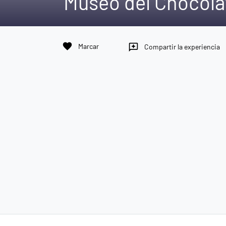
Museo del Chocola
favorite
Marcar
reviews
Compartir la experiencia