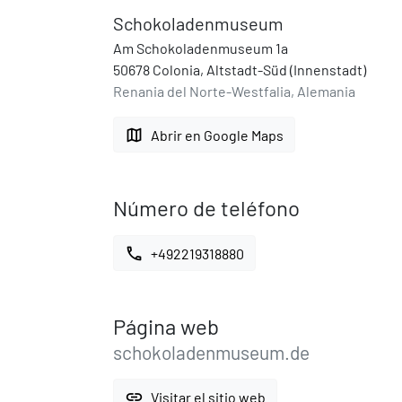
Schokoladenmuseum
Am Schokoladenmuseum 1a
50678 Colonia, Altstadt-Süd (Innenstadt)
Renania del Norte-Westfalia, Alemania
map
Abrir en Google Maps
Número de teléfono
call
+492219318880
Página web
schokoladenmuseum.de
link
Visitar el sitio web