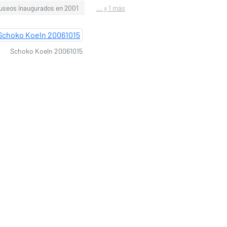
useos inaugurados en 2001
... y 1 más
Schoko Koeln 20061015