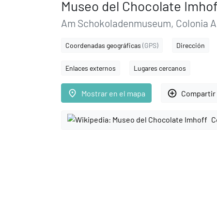
Museo del Chocolate Imhof
Am Schokoladenmuseum, Colonia Alt
Coordenadas geográficas
(GPS)
Dirección
Enlaces externos
Lugares cercanos
place
add_circle_outline
Mostrar en el mapa
Compartir 
C