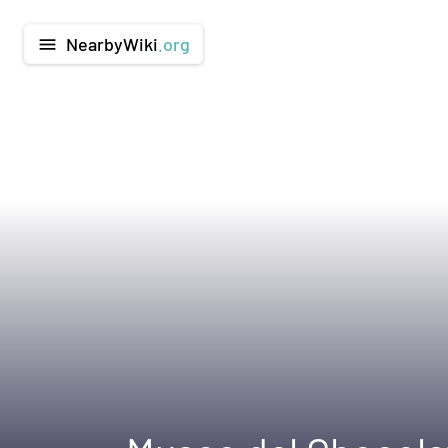
NearbyWiki
.org
menu