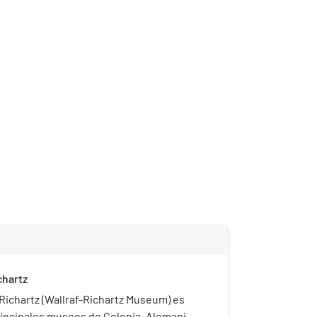
chartz
Richartz (Wallraf-Richartz Museum) es
rincipales museos de Colonia, Alemania.