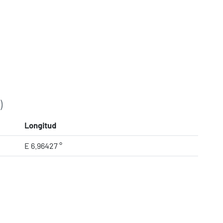
)
Longitud
E 6.96427 °