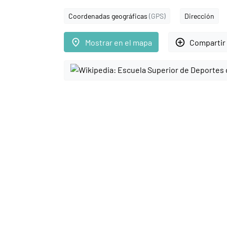
Coordenadas geográficas
(GPS)
Dirección
place
add_circle_outline
Mostrar en el mapa
Compartir 