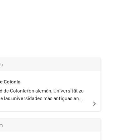
m
e Colonia
d de Colonia (en alemán, Universität zu
de las universidades más antiguas en
navigate_next
 más de 44.000 estudiantes, una de las
ersidades de Alemania. Es el miembro
Alemania de la Comunidad Europea de
m
estión (CEMS).