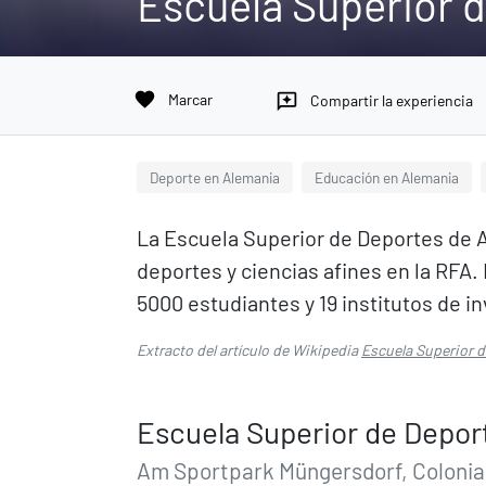
Escuela Superior 
favorite
Marcar
reviews
Compartir la experiencia
Deporte en Alemania
Educación en Alemania
La Escuela Superior de Deportes de A
deportes y ciencias afines en la RFA
5000 estudiantes y 19 institutos de i
Extracto del artículo de Wikipedia
Escuela Superior 
Escuela Superior de Depor
Am Sportpark Müngersdorf, Colonia 