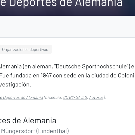
de Deportes de Alemania
Organizaciones deportivas
lemania (en alemán, "Deutsche Sporthochschule") es
. Fue fundada en 1947 con sede en la ciudad de Colo
nvestigación.
de Deportes de Alemania
(Licencia:
CC BY-SA 3.0
,
Autores
).
tes de Alemania
Müngersdorf (Lindenthal)