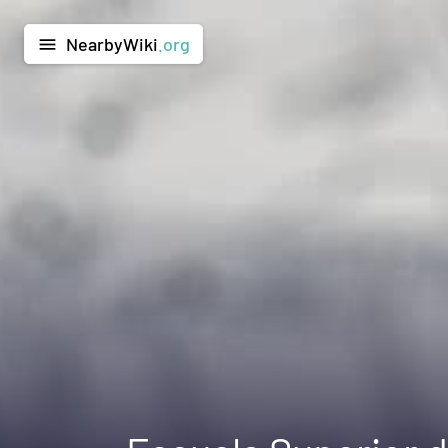
NearbyWiki
.org
menu