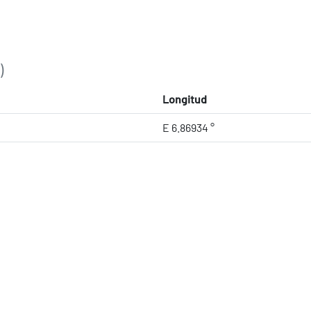
)
Longitud
E 6.86934 °