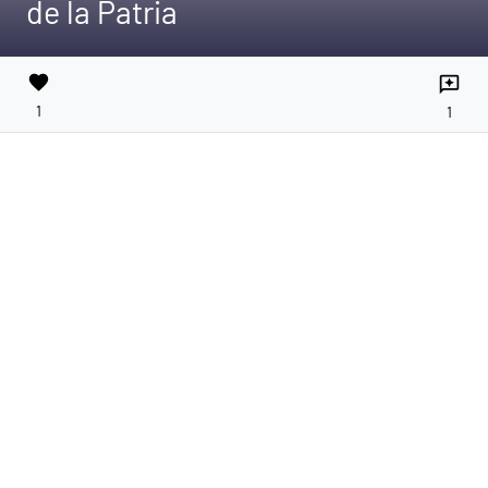
de la Patria
favorite
reviews
1
1