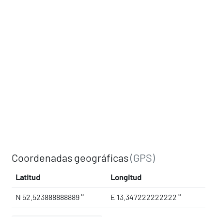
Coordenadas geográficas
(GPS)
Latitud
Longitud
N 52.523888888889 °
E 13.347222222222 °