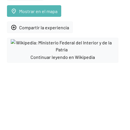
place
Mostrar en el mapa
add_circle_outline
Compartir la experiencia
Continuar leyendo en Wikipedia