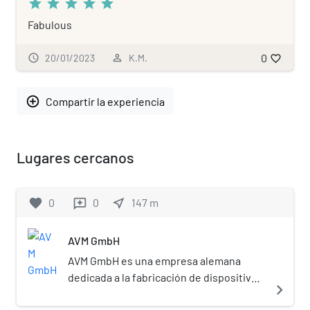
star
star
star
star
star
Fabulous
0
schedule
20/01/2023
person_outline
K.M.
favorite_border
add_circle_outline
Compartir la experiencia
Lugares cercanos
favorite
0
0
near_me
147
m
reviews
AVM GmbH
AVM GmbH es una empresa alemana
dedicada a la fabricación de dispositivos
navigate_next
de red para uso doméstico. Entre ellos