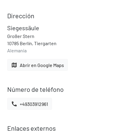
Dirección
Siegessäule
Großer Stern
10785 Berlín, Tiergarten
Alemania
map
Abrir en Google Maps
Número de teléfono
call
+49303912961
Enlaces externos