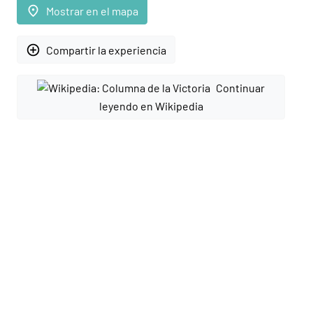
place
Mostrar en el mapa
add_circle_outline
Compartir la experiencia
Continuar
leyendo en Wikipedia