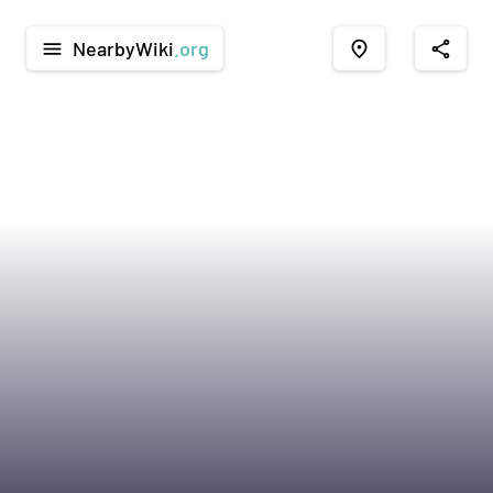
NearbyWiki
.org
menu
place
share