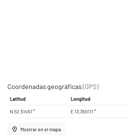
Coordenadas geográficas
(GPS)
Latitud
Longitud
N 52.51451 °
E 13.350111 °
place
Mostrar en el mapa