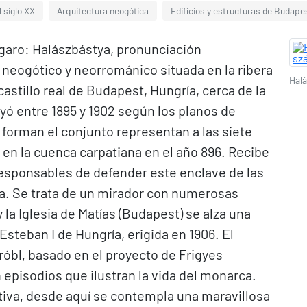
 siglo XX
Arquitectura neogótica
Edificios y estructuras de Budape
garo: Halászbástya, pronunciación
o neogótico y neorrománico situada en la ribera
Halá
castillo real de Budapest, Hungría, cerca de la
uyó entre 1895 y 1902 según los planos de
 forman el conjunto representan a las siete
 en la cuenca carpatiana en el año 896. Recibe
esponsables de defender este enclave de las
ia. Se trata de un mirador con numerosas
 la Iglesia de Matías (Budapest) se alza una
Esteban I de Hungría, erigida en 1906. El
róbl, basado en el proyecto de Frigyes
episodios que ilustran la vida del monarca.
ativa, desde aquí se contempla una maravillosa