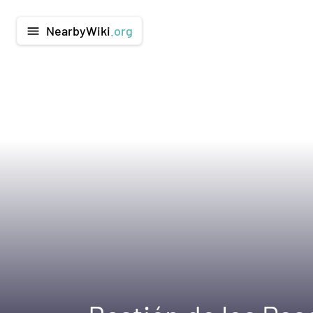
NearbyWiki
.org
menu