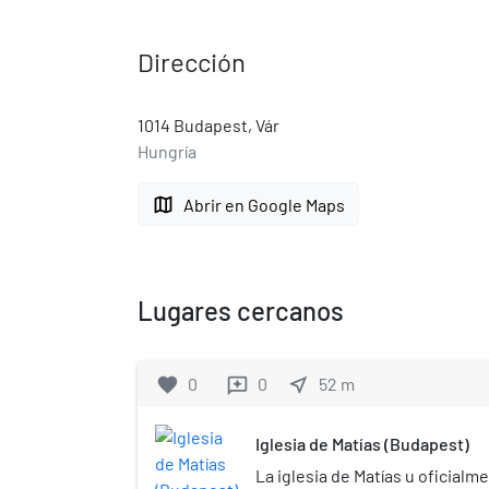
Dirección
1014 Budapest, Vár
Hungría
map
Abrir en Google Maps
Lugares cercanos
favorite
0
0
near_me
52
m
reviews
Iglesia de Matías (Budapest)
La iglesia de Matías u oficialm