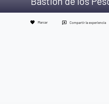
Bastión de los Pe
favorite
Marcar
reviews
Compartir la experiencia