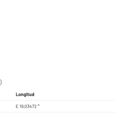
)
Longitud
E 19.03472 °