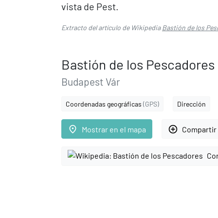
vista de Pest.
Extracto del artículo de Wikipedia
Bastión de los Pe
Bastión de los Pescadores
Budapest Vár
Coordenadas geográficas
(GPS)
Dirección
place
add_circle_outline
Mostrar en el mapa
Compartir 
Con