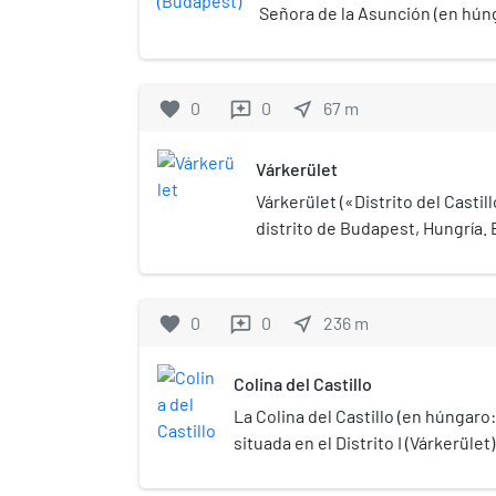
Señora de la Asunción (en hú
Nagyboldogasszony-templom) e
ubicada en la ciudad de Budape
favorite
0
0
near_me
67
m
reviews
Várkerület
Várkerület («Distrito del Castillo
distrito de Budapest, Hungría. E
parte de Buda de Budapest y con
castillo de Buda y algunos otro
como Tabán, Krisztinaváros y pa
favorite
0
0
near_me
236
m
reviews
Colina del Castillo
La Colina del Castillo (en húngaro
situada en el Distrito I (Várkerüle
Geográficamente, está conectada 
y la Colina de la Rosa (Rózsadomb).