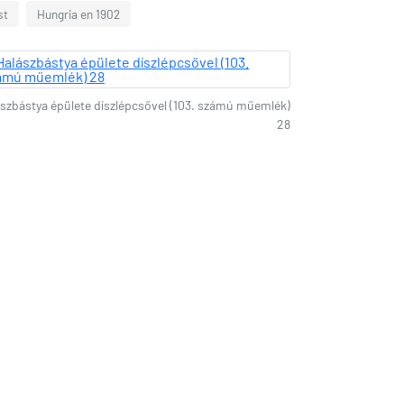
st
Hungria en 1902
szbástya épülete díszlépcsővel (103. számú műemlék)
28