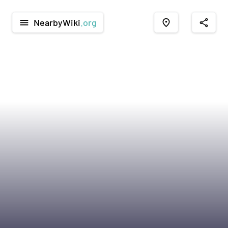
NearbyWiki
.org
menu
place
share