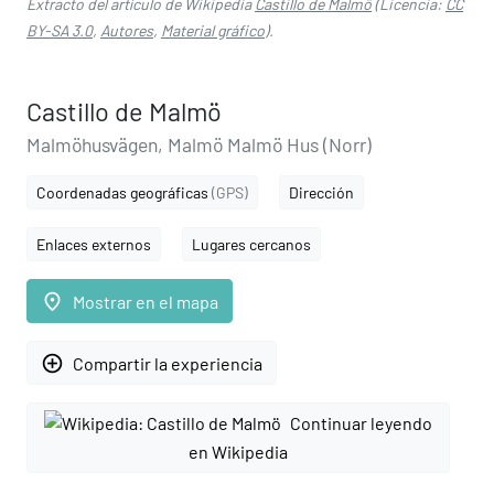
Extracto del artículo de Wikipedia
Castillo de Malmö
(Licencia:
CC
BY-SA 3.0
,
Autores
,
Material gráfico
).
Castillo de Malmö
Malmöhusvägen, Malmö Malmö Hus (Norr)
Coordenadas geográficas
(GPS)
Dirección
Enlaces externos
Lugares cercanos
place
Mostrar en el mapa
add_circle_outline
Compartir la experiencia
Continuar leyendo
en Wikipedia