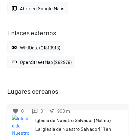
map
Abrir en Google Maps
Enlaces externos
link
WikiData (Q1810918)
link
OpenStreetMap (282978)
Lugares cercanos
favorite
0
0
near_me
900
m
reviews
Iglesia de Nuestro Salvador (Malmö)
La Iglesia de Nuestro Salvador[1]​(en