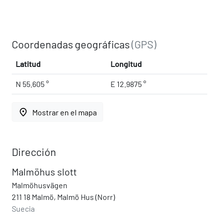
Coordenadas geográficas
(GPS)
Latitud
Longitud
N 55.605 °
E 12.9875 °
place
Mostrar en el mapa
Dirección
Malmöhus slott
Malmöhusvägen
211 18 Malmö, Malmö Hus (Norr)
Suecia