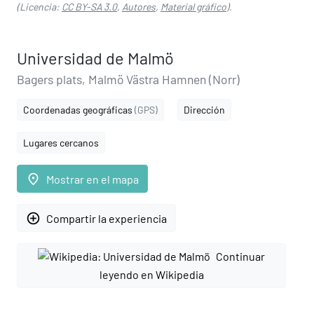
(Licencia:
CC BY-SA 3.0
,
Autores
,
Material gráfico
).
Universidad de Malmö
Bagers plats, Malmö Västra Hamnen (Norr)
Coordenadas geográficas
(GPS)
Dirección
Lugares cercanos
place
Mostrar en el mapa
add_circle_outline
Compartir la experiencia
Continuar
leyendo en Wikipedia