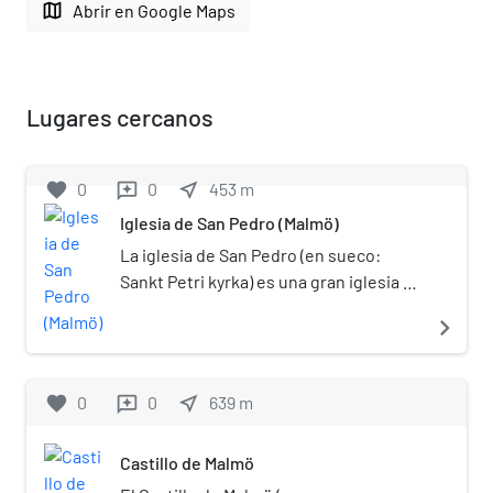
map
Abrir en Google Maps
Lugares cercanos
favorite
0
0
near_me
453
m
reviews
Iglesia de San Pedro (Malmö)
La iglesia de San Pedro (en sueco:
Sankt Petri kyrka) es una gran iglesia en
Malmö, Suecia. Se empezó a construir
navigate_next
en 1319.[1]​ Es de estilo gótico y tiene
una torre de 105 m de alto.
favorite
0
0
near_me
639
m
reviews
Castillo de Malmö