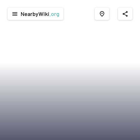
NearbyWiki
.org
menu
place
share