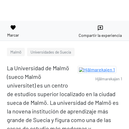
favorite
reviews
Marcar
Compartir la experiencia
Malmö
Universidades de Suecia
La Universidad de Malmö
(sueco Malmö
Hjälmarekajen 1
universitet) es un centro
de estudios superior localizado en la ciudad
sueca de Malmö. La universidad de Malmö es
la novena institución de aprendizaje más
grande de Suecia y figura como una de las
casas de estudio más modernas y