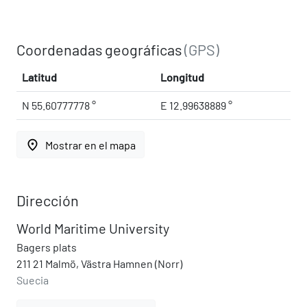
Coordenadas geográficas
(GPS)
Latitud
Longitud
N 55.60777778 °
E 12.99638889 °
place
Mostrar en el mapa
Dirección
World Maritime University
Bagers plats
211 21 Malmö, Västra Hamnen (Norr)
Suecia