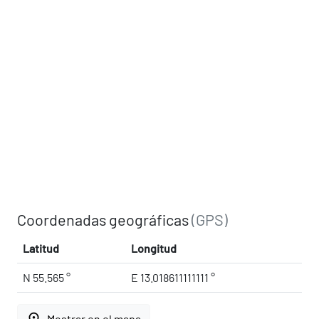
Coordenadas geográficas
(GPS)
Latitud
Longitud
N 55.565 °
E 13.018611111111 °
place
Mostrar en el mapa