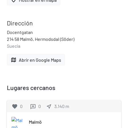
Dirección
Docentgatan
214 58 Malmö, Hermodsdal (Söder)
Suecia
map
Abrir en Google Maps
Lugares cercanos
favorite
0
0
near_me
3,140
m
reviews
Malmö