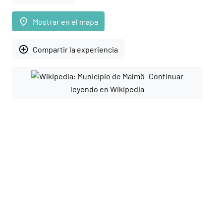
place
Mostrar en el mapa
add_circle_outline
Compartir la experiencia
Continuar
leyendo en Wikipedia