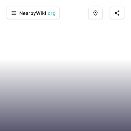
NearbyWiki
.org
menu
place
share