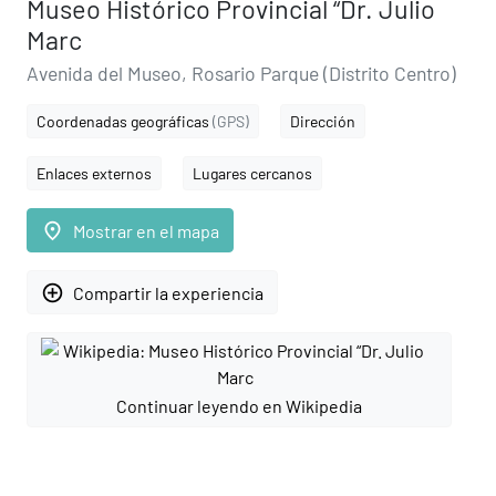
Museo Histórico Provincial “Dr. Julio
Marc
Avenida del Museo, Rosario Parque (Distrito Centro)
Coordenadas geográficas
(GPS)
Dirección
Enlaces externos
Lugares cercanos
place
Mostrar en el mapa
add_circle_outline
Compartir la experiencia
Continuar leyendo en Wikipedia