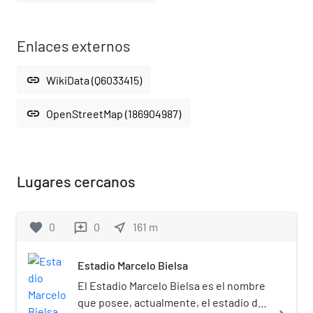
Enlaces externos
link
WikiData (Q6033415)
link
OpenStreetMap (186904987)
Lugares cercanos
favorite
0
0
near_me
161
m
reviews
Estadio Marcelo Bielsa
El Estadio Marcelo Bielsa es el nombre
que posee, actualmente, el estadio del