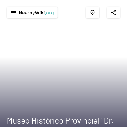
NearbyWiki
.org
menu
place
share
Museo Histórico Provincial “Dr.