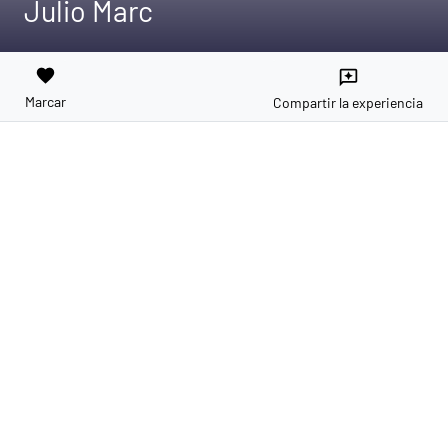
Julio Marc
favorite
reviews
Marcar
Compartir la experiencia