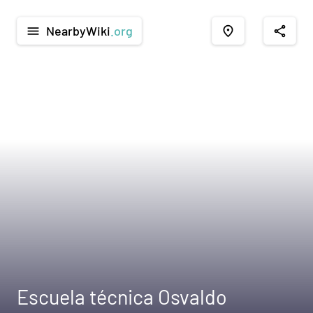
NearbyWiki
.org
menu
place
share
Escuela técnica Osvaldo