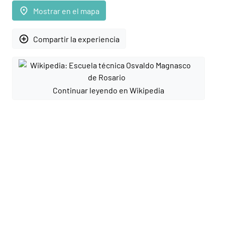
place
Mostrar en el mapa
add_circle_outline
Compartir la experiencia
Continuar leyendo en Wikipedia