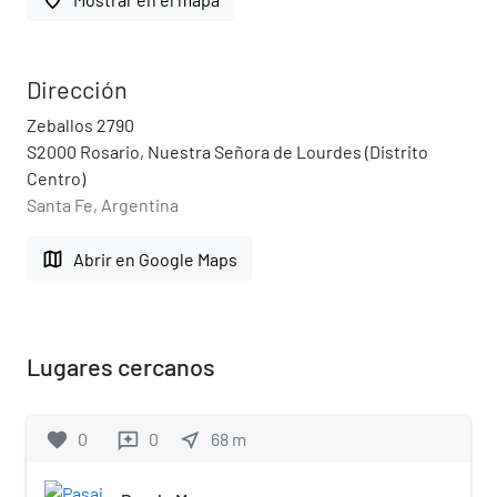
Dirección
Zeballos 2790
S2000 Rosario, Nuestra Señora de Lourdes (Distrito
Centro)
Santa Fe, Argentina
map
Abrir en Google Maps
Lugares cercanos
favorite
0
0
near_me
68
m
reviews