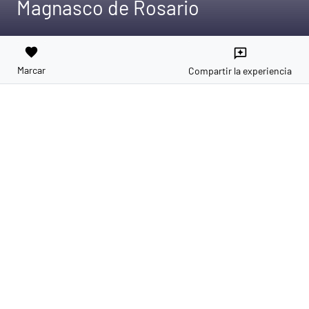
Magnasco de Rosario
favorite
reviews
Marcar
Compartir la experiencia