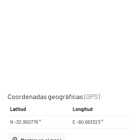
Coordenadas geográficas
(GPS)
Latitud
Longitud
N -32.950776 °
E -60.663323 °
place
Mostrar en el mapa