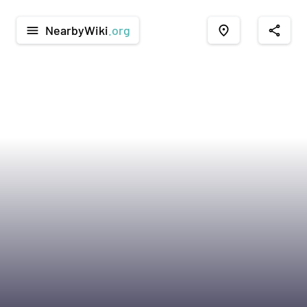
NearbyWiki
.org
menu
place
share