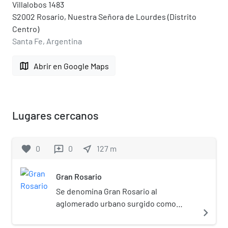
Villalobos 1483
S2002 Rosario, Nuestra Señora de Lourdes (Distrito
Centro)
Santa Fe, Argentina
map
Abrir en Google Maps
Lugares cercanos
favorite
0
0
near_me
127
m
reviews
Gran Rosario
Se denomina Gran Rosario al
aglomerado urbano surgido como
navigate_next
consecuencia de la expansión urbana
de la ciudad de Rosario sobre un