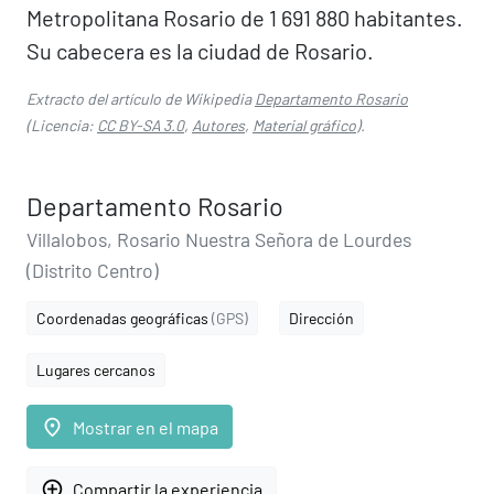
Metropolitana Rosario de 1 691 880 habitantes.
Su cabecera es la ciudad de Rosario.
Extracto del artículo de Wikipedia
Departamento Rosario
(Licencia:
CC BY-SA 3.0
,
Autores
,
Material gráfico
).
Departamento Rosario
Villalobos, Rosario Nuestra Señora de Lourdes
(Distrito Centro)
Coordenadas geográficas
(GPS)
Dirección
Lugares cercanos
place
Mostrar en el mapa
add_circle_outline
Compartir la experiencia