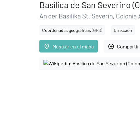
Basílica de San Severino (C
An der Basilika St. Severin, Colonia
Coordenadas geográficas
(GPS)
Dirección
place
add_circle_outline
Mostrar en el mapa
Compartir 