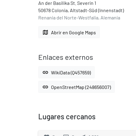
An der Basilika St. Severin 1
50678 Colonia, Altstadt-Süd (Innenstadt)
Renania del Norte-Westfalia, Alemania
map
Abrir en Google Maps
Enlaces externos
link
WikiData (Q457659)
link
OpenStreetMap (248656007)
Lugares cercanos