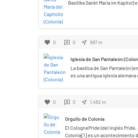
Basilika Sankt Maria im Kapitol) 
iglesias románicas de Colonia, 
siglos fue el templo más importa
después de la catedral. La iglesi
de basílica menor desde el 23 de a
favorite
0
0
near_me
997
m
reviews
Iglesia de San Pantaleón (Colon
La basílica de San Pantaleón (e
es una antigua iglesia alemana
se encuentra en el sur del casc
cuya construcción se remonta a
románica. Es una de las doce g
favorite
0
0
near_me
1,462
m
reviews
románicas puestas bajo la prot
Förderverein Romanische Kirch
Orgullo de Colonia
iglesias románicas de Colonia).
a san Pantaleón, así como a lo
El ColognePride (del inglés Pride,
Pantaleón es la forma latina de
Colonia[1]​ es un acontecimiento