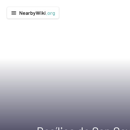
NearbyWiki
.org
menu