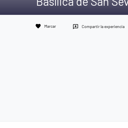
Basílica de San Sev
favorite
Marcar
reviews
Compartir la experiencia