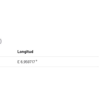
)
Longitud
E 6.959717 °