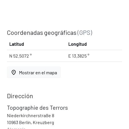
Coordenadas geográficas
(GPS)
Latitud
Longitud
N 52.5072 °
E 13.3825 °
place
Mostrar en el mapa
Dirección
Topographie des Terrors
Niederkirchnerstraße 8
10963 Berlín, Kreuzberg