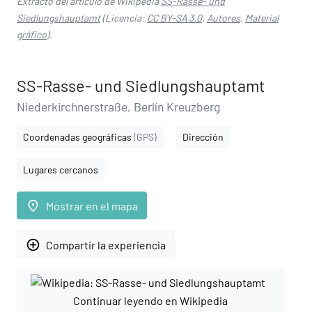
Extracto del artículo de Wikipedia
SS-Rasse- und
Siedlungshauptamt
(Licencia:
CC BY-SA 3.0
,
Autores
,
Material
gráfico
).
SS-Rasse- und Siedlungshauptamt
Niederkirchnerstraße, Berlín Kreuzberg
Coordenadas geográficas
(GPS)
Dirección
Lugares cercanos
place
Mostrar en el mapa
add_circle_outline
Compartir la experiencia
Continuar leyendo en Wikipedia