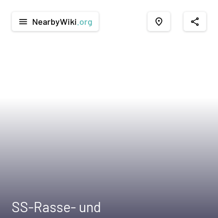
NearbyWiki
.org
menu
place
share
SS-Rasse- und