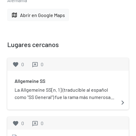
Alemania
map
Abrir en Google Maps
Lugares cercanos
favorite
0
0
reviews
Allgemeine SS
La Allgemeine SS[n. 1]​ (traducible al español
como "SS General") fue la rama más numerosa
navigate_next
de todas aquellas fuerzas de combate que
componían las Schutzstaffel (SS) en la Alemania
nazi, siendo la sección política policial de la
favorite
0
0
reviews
organización. Estuvo dirigida desde la SS-
Hauptamt, la Oficina central de las SS. La