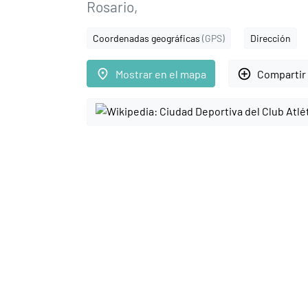
Rosario,
Coordenadas geográficas
(GPS)
Dirección
place
add_circle_outline
Mostrar en el mapa
Compartir 