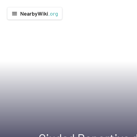
NearbyWiki
.org
menu