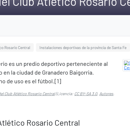
el Club Atlético Rosario C
ico Rosario Central
Instalaciones deportivas de la provincia de Santa Fe
rio es un predio deportivo perteneciente al
do en la ciudad de Granadero Baigorria.
o de uso es el fútbol.[1]​
el Club Atlético Rosario Central
(Licencia:
CC BY-SA 3.0
,
Autores
,
Atlético Rosario Central