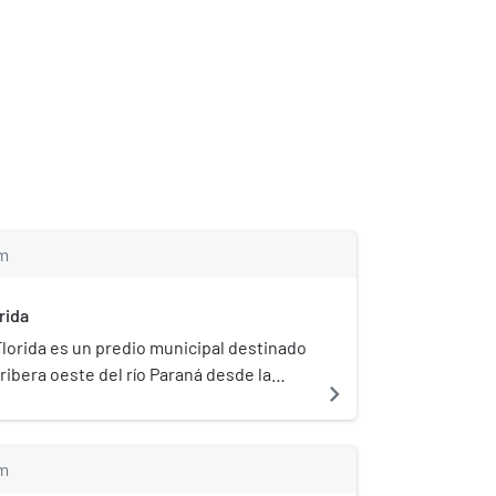
m
rida
Florida es un predio municipal destinado
 ribera oeste del río Paraná desde la
navigate_next
ente Rosario-Victoria hasta el parque
norte de la ciudad de Rosario
struido cerca de 1940, se extiende por
m
iendo hoy todas las comodidades