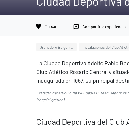
Ciudad Deportiva d
favorite
Marcar
reviews
Compartir la experiencia
Granadero Baigorria
Instalaciones del Club Atlét
La Ciudad Deportiva Adolfo Pablo Boe
Club Atlético Rosario Central y situa
Inaugurada en 1967, su principal destin
Extracto del artículo de Wikipedia
Ciudad Deportiva d
Material gráfico
).
Ciudad Deportiva del Club 