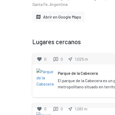
Santa Fe, Argentina
map
Abrir en Google Maps
Lugares cercanos
favorite
0
0
near_me
1,025
m
reviews
Parque de la Cabecera
El parque de la Cabecera es un 
metropolitano situado en territo
ciudad de Rosario y Granadero Ba
de Santa Fe, Argentina. Está em
Puente Nuestra Señora del Rosar
favorite
0
0
near_me
1,061
m
reviews
Avenida “Los Plátanos” (Granader