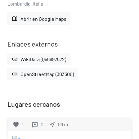
Lombardía, Italia
map
Abrir en Google Maps
Enlaces externos
link
WikiData (Q56697572)
link
OpenStreetMap (303300)
Lugares cercanos
favorite
1
0
near_me
99
m
reviews