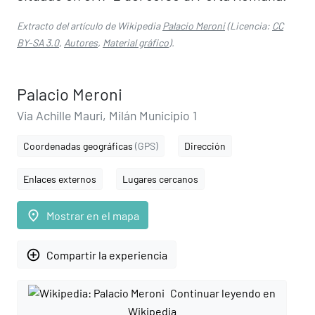
Extracto del artículo de Wikipedia
Palacio Meroni
(Licencia:
CC
BY-SA 3.0
,
Autores
,
Material gráfico
).
Palacio Meroni
Via Achille Mauri, Milán Municipio 1
Coordenadas geográficas
(GPS)
Dirección
Enlaces externos
Lugares cercanos
place
Mostrar en el mapa
add_circle_outline
Compartir la experiencia
Continuar leyendo en
Wikipedia