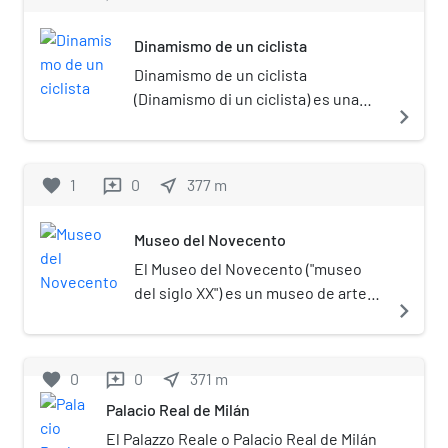
Dinamismo de un ciclista
Dinamismo de un ciclista
(Dinamismo di un ciclista) es una
navigate_next
pintura de Umberto Boccioni
realizada en el 1913. La obra
pertenece a la Colección Mattioli y
favorite
1
0
near_me
377
m
reviews
se conserva actualmente en
Venecia en depósito a largo plazo
Museo del Novecento
cerca de la Peggy Guggenheim
Collection en el Palacio Venier de
El Museo del Novecento ("museo
los Leones.
del siglo XX") es un museo de arte
navigate_next
del siglo XX en Milán, en Lombardía
en el norte de Italia. Se encuentra
en la Palazzo dell'Arengario, y es
favorite
0
0
near_me
371
m
reviews
Piazza del Duomo en el centro de la
Palacio Real de Milán
ciudad. El museo abrió sus puertas
en diciembre de 2010, y muestra
El Palazzo Reale o Palacio Real de Milán