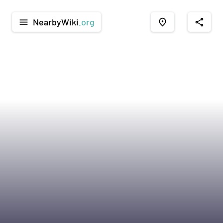
NearbyWiki
.org
menu
place
share