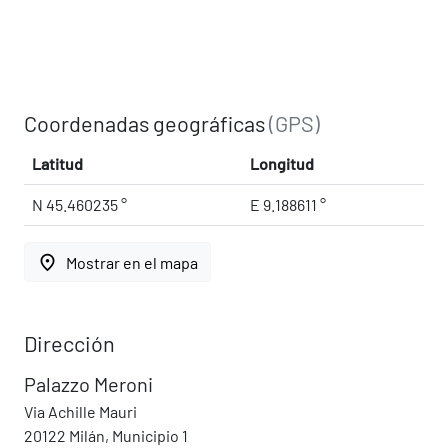
Coordenadas geográficas
(GPS)
Latitud
Longitud
N 45.460235 °
E 9.188611 °
place
Mostrar en el mapa
Dirección
Palazzo Meroni
Via Achille Mauri
20122 Milán, Municipio 1