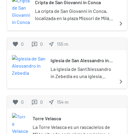
Cripta de San Giovanni in Conca
La cripta de San Giovanni in Conca,
localizada en la plaza Missori de Milán,
navigate_next
es la cripta que se conserva de la
antigua basílica paleocristiana de San
Giovanni in Conca (basilica
favorite
0
0
near_me
155
m
reviews
evangeliorum, nombre paleocristiano
original[1]​). De esa basílica primitiva,
Iglesia de San Alessandro in
aparte de toda la cripta, solo se
Zebedia
consevan hoy algunos vestigios en
La iglesia de Sant'Alessandro
superficie que datan del siglo XI,
in Zebedia es una iglesia
navigate_next
parte del ábside. Construida a finales
católica en Milán, Italia.
de la época romana imperial entre los
siglos V y VI en estilo paleocristiano,
favorite
0
0
near_me
154
m
reviews
fue reconstruida en la Edad Media en
estilo románico. Originalmente
Torre Velasca
dedicada a los Evangelistas, de ahí el
nombre paleocristiano basilica
La Torre Velasca es un rascacielos de
evangeliorum, más tarde fue