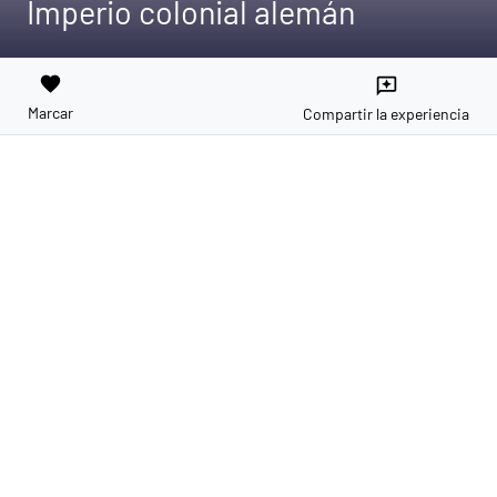
Imperio colonial alemán
favorite
reviews
Marcar
Compartir la experiencia