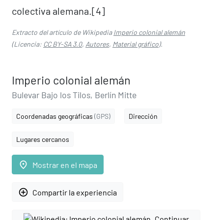
colectiva alemana.[4]​
Extracto del artículo de Wikipedia
Imperio colonial alemán
(Licencia:
CC BY-SA 3.0
,
Autores
,
Material gráfico
).
Imperio colonial alemán
Bulevar Bajo los Tilos, Berlín Mitte
Coordenadas geográficas
(GPS)
Dirección
Lugares cercanos
place
Mostrar en el mapa
add_circle_outline
Compartir la experiencia
Continuar