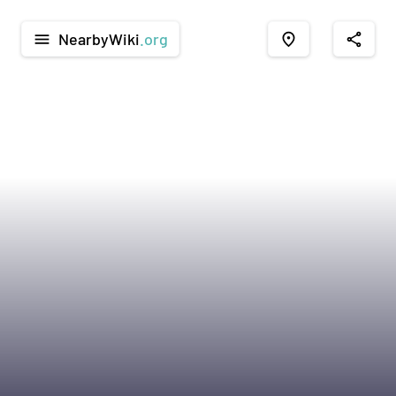
NearbyWiki
.org
menu
place
share