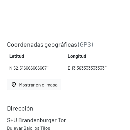
Coordenadas geográficas
(GPS)
Latitud
Longitud
N 52.516666666667 °
E 13.383333333333 °
place
Mostrar en el mapa
Dirección
S+U Brandenburger Tor
Bulevar Bajo los Tilos