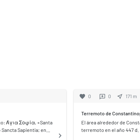
favorite
0
0
near_me
171
m
reviews
Terremoto de Constantino
iego: Άγια Σοφία, «Santa
El área alrededor de Const
o Sancta Sapientia; en
terremoto en el año 447 d.
navigate_next
ica cristiana,
Teodosio recientemente t