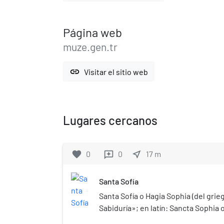
Página web
muze.gen.tr
link
Visitar el sitio web
Lugares cercanos
favorite
0
0
near_me
17
m
reviews
Santa Sofía
Santa Sofía o Hagia Sophia (del gr
Sabiduría»; en latín: Sancta Sophia 
turco: Ayasofya) es una antigua basíl