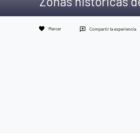
Zonas históricas 
favorite
Marcar
reviews
Compartir la experiencia