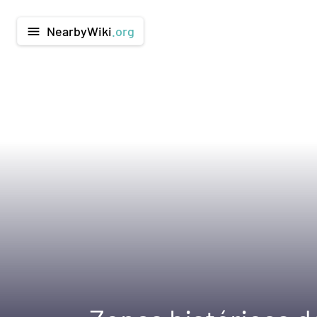
NearbyWiki
.org
menu