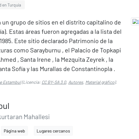
d en Turquía
un grupo de sitios en el distrito capitalino de
a). Estas áreas fueron agregadas a la lista del
985. Este sitio declarado Patrimonio de la
turas como Sarayburnu , el Palacio de Topkapi
Ahmed , Santa Irene , la Mezquita Zeyrek , la
ta Sofía y las Murallas de Constantinopla .
de Estambul
(Licencia:
CC BY-SA 3.0
,
Autores
,
Material gráfico
).
bul
urtaran Mahallesi
Página web
Lugares cercanos