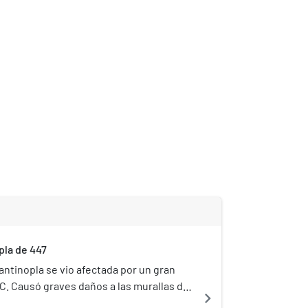
pla de 447
antinopla se vio afectada por un gran
 C. Causó graves daños a las murallas de
navigate_next
erminadas en Constantinopla,