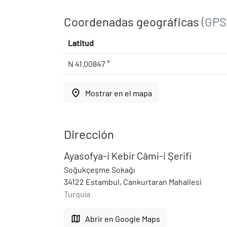
Coordenadas geográficas
(GPS
Latitud
N 41.00847 °
place
Mostrar en el mapa
Dirección
Ayasofya-i Kebir Câmi-i Şerifi
Soğukçeşme Sokağı
34122 Estambul, Cankurtaran Mahallesi
Turquía
map
Abrir en Google Maps