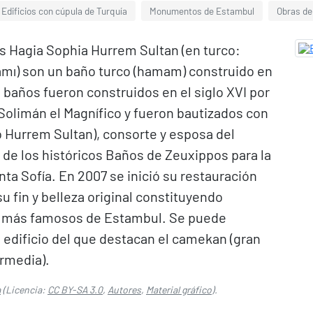
Edificios con cúpula de Turquía
Monumentos de Estambul
Obras de
s Hagia Sophia Hurrem Sultan (en turco:
mı) son un baño turco (hamam) construido en
s baños fueron construidos en el siglo XVI por
 Solimán el Magnífico y fueron bautizados con
 Hurrem Sultan), consorte y esposa del
o de los históricos Baños de Zeuxippos para la
ta Sofía. En 2007 se inició su restauración
su fin y belleza original constituyendo
s más famosos de Estambul. Se puede
el edificio del que destacan el camekan (gran
ermedia).
a
(Licencia:
CC BY-SA 3.0
,
Autores
,
Material gráfico
).