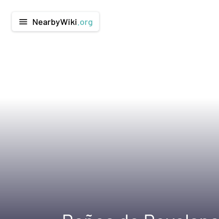
NearbyWiki
.org
menu