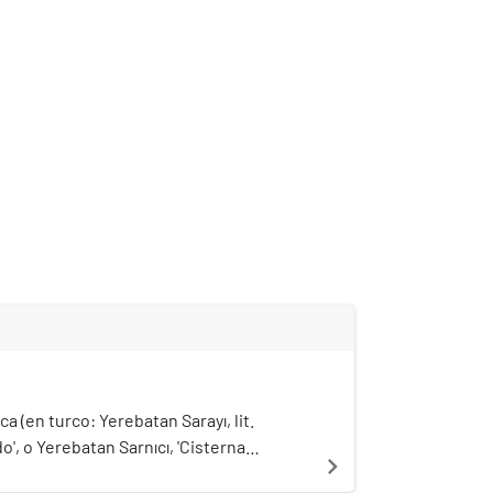
ca (en turco: Yerebatan Sarayı, lit.
o', o Yerebatan Sarnıcı, 'Cisterna
navigate_next
 más grande de las 60 antiguas cisternas