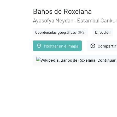
Baños de Roxelana
Ayasofya Meydanı, Estambul Cankur
Coordenadas geográficas
(GPS)
Dirección
place
add_circle_outline
Mostrar en el mapa
Compartir 
Continuar 