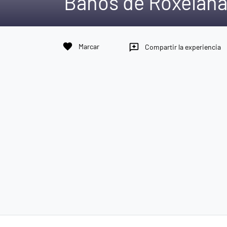
Baños de Roxelan
favorite
Marcar
reviews
Compartir la experiencia