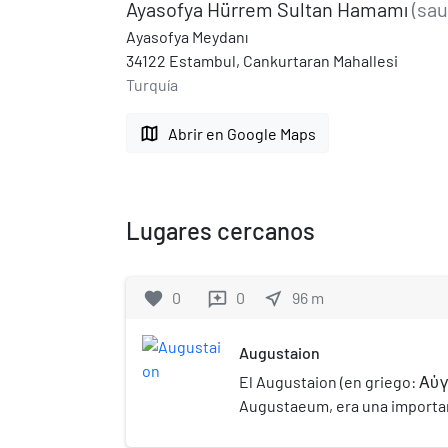
Ayasofya Hürrem Sultan Hamamı
(sa
Ayasofya Meydanı
34122 Estambul, Cankurtaran Mahallesi
Turquía
map
Abrir en Google Maps
Lugares cercanos
favorite
0
0
near_me
96
m
reviews
Augustaion
El Augustaion (en griego: Αὐγ
Augustaeum, era una importan
la Constantinopla antigua y m