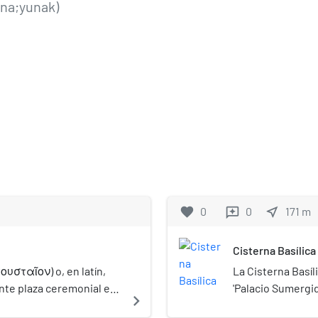
una;yunak)
favorite
0
0
near_me
171
m
reviews
Cisterna Basílica
ουσταῖον) o, en latín,
La Cisterna Basíli
te plaza ceremonial en
'Palacio Sumergid
navigate_next
edieval (la moderna
Sumergida') es la