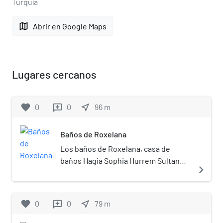
Turquía
map
Abrir en Google Maps
Lugares cercanos
favorite
0
0
near_me
96
m
reviews
Baños de Roxelana
Los baños de Roxelana, casa de
baños Hagia Sophia Hurrem Sultan
navigate_next
(en turco: Ayasofya Haseki Hürrem
Sultan Hamamı) son un baño turco
(hamam) construido en el siglo XVI en
favorite
0
0
near_me
79
m
reviews
Estambul, Turquía. Los baños fueron
construidos en el siglo XVI por el