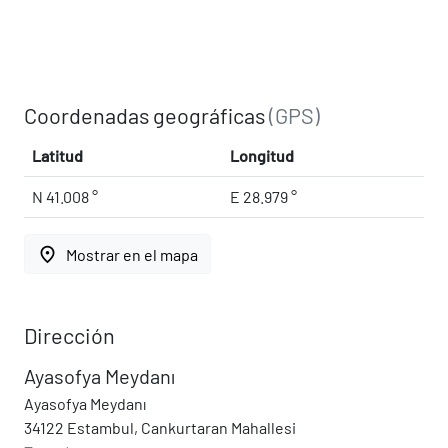
Coordenadas geográficas
(GPS)
Latitud
Longitud
N 41.008 °
E 28.979 °
place
Mostrar en el mapa
Dirección
Ayasofya Meydanı
Ayasofya Meydanı
34122 Estambul, Cankurtaran Mahallesi