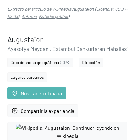
Extracto del artículo de Wikipedia
Augustaion
(Licencia:
CC BY-
SA 3.0
,
Autores
,
Material gráfico
).
Augustaion
Ayasofya Meydanı, Estambul Cankurtaran Mahallesi
Coordenadas geográficas
(GPS)
Dirección
Lugares cercanos
place
Mostrar en el mapa
add_circle_outline
Compartir la experiencia
Continuar leyendo en
Wikipedia