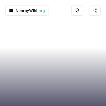
NearbyWiki
.org
menu
place
share