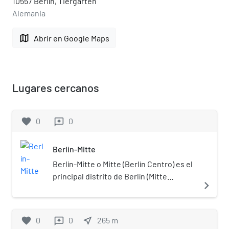
10557 Berlín, Tiergarten
Alemania
map
Abrir en Google Maps
Lugares cercanos
favorite
0
0
reviews
Berlín-Mitte
Berlín-Mitte o Mitte (Berlín Centro) es el
principal distrito de Berlín (Mitte
navigate_next
significa ‘centro’ en alemán). Este
distrito alberga al centro histórico de la
ciudad. El área incluye algunos de los
favorite
0
0
near_me
265
m
reviews
más importantes lugares turísticos de