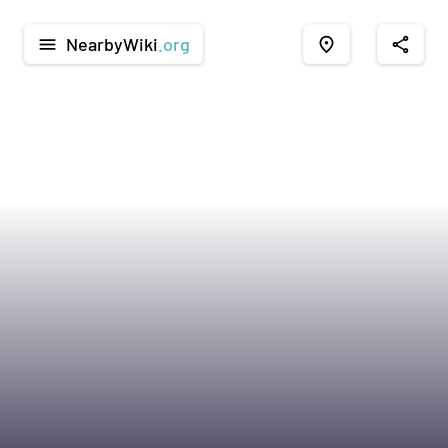
NearbyWiki
.org
menu
place
share