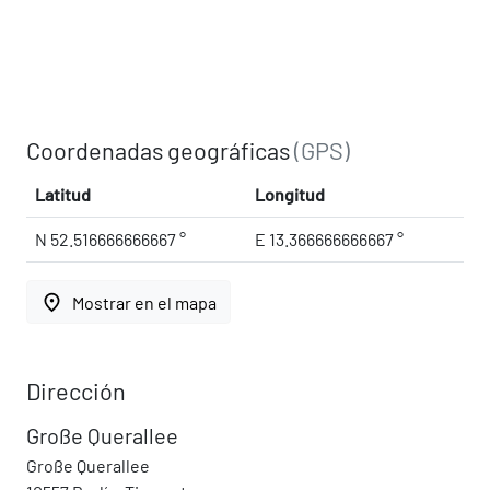
Coordenadas geográficas
(GPS)
Latitud
Longitud
N 52.516666666667 °
E 13.366666666667 °
place
Mostrar en el mapa
Dirección
Große Querallee
Große Querallee