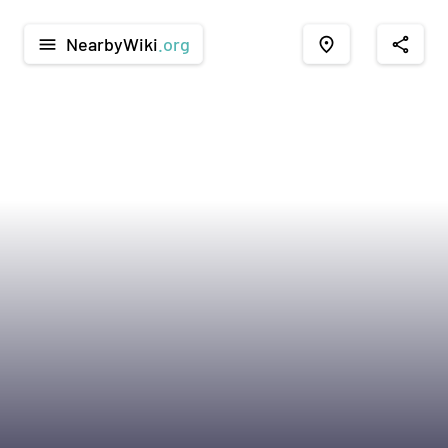
NearbyWiki
.org
menu
place
share