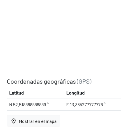
Coordenadas geográficas
(GPS)
Latitud
Longitud
N 52.518888888889 °
E 13.365277777778 °
place
Mostrar en el mapa