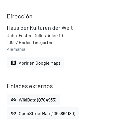
Dirección
Haus der Kulturen der Welt
John-Foster-Dulles-Allee 10
10557 Berlín, Tiergarten
Alemania
map
Abrir en Google Maps
Enlaces externos
link
WikiData (Q704933)
link
OpenStreetMap (1065864180)