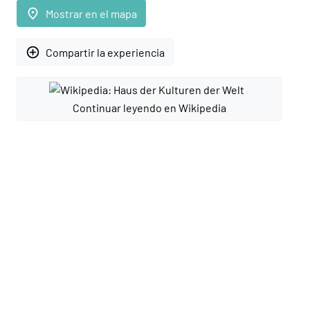
place
Mostrar en el mapa
add_circle_outline
Compartir la experiencia
Continuar leyendo en Wikipedia