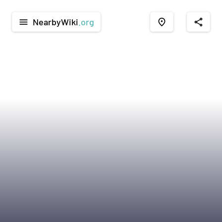
NearbyWiki
.org
menu
place
share