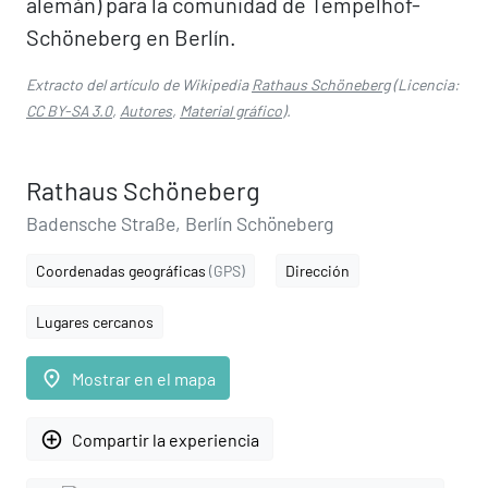
alemán) para la comunidad de Tempelhof-
Schöneberg en Berlín.
Extracto del artículo de Wikipedia
Rathaus Schöneberg
(Licencia:
CC BY-SA 3.0
,
Autores
,
Material gráfico
).
Rathaus Schöneberg
Badensche Straße, Berlín Schöneberg
Coordenadas geográficas
(GPS)
Dirección
Lugares cercanos
place
Mostrar en el mapa
add_circle_outline
Compartir la experiencia