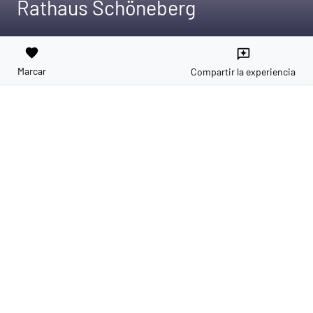
Rathaus Schöneberg
favorite
reviews
Marcar
Compartir la experiencia