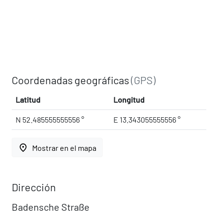
Coordenadas geográficas
(GPS)
Latitud
Longitud
N 52.485555555556 °
E 13.343055555556 °
place
Mostrar en el mapa
Dirección
Badensche Straße