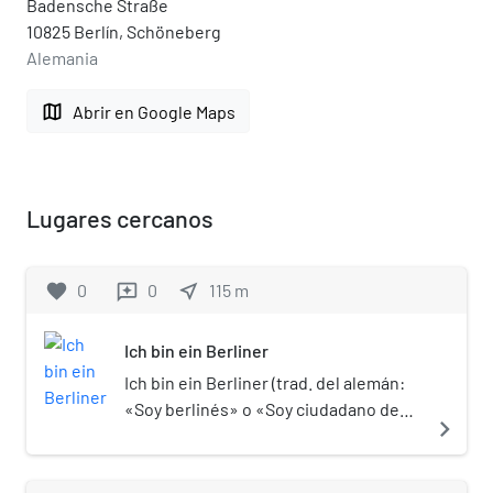
Badensche Straße
10825 Berlín, Schöneberg
Alemania
map
Abrir en Google Maps
Lugares cercanos
favorite
0
0
near_me
115
m
reviews
Ich bin ein Berliner
Ich bin ein Berliner (trad. del alemán:
«Soy berlinés» o «Soy ciudadano de
navigate_next
Berlín») es una famosa cita realizada
por el presidente de Estados Unidos
John F. Kennedy el 26 de junio de 1963