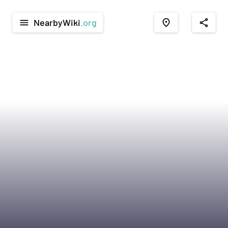
NearbyWiki
.org
menu
place
share