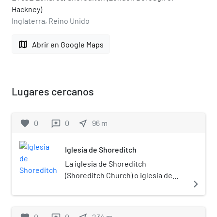
Hackney)
Inglaterra, Reino Unido
map
Abrir en Google Maps
Lugares cercanos
favorite
0
0
near_me
96
m
reviews
Iglesia de Shoreditch
La iglesia de Shoreditch
(Shoreditch Church) o iglesia de
navigate_next
San Leonardo (St Leonard's Church)
es una iglesia del siglo XVIII en el
distrito londinense de Shoreditch.
0
0
234
m