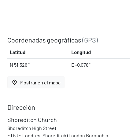
Coordenadas geográficas
(GPS)
Latitud
Longitud
N 51.526 °
E -0.078 °
place
Mostrar en el mapa
Dirección
Shoreditch Church
Shoreditch High Street
E1 6JE Londres, Shoreditch (London Borough of