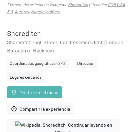
Extracto del artículo de Wikipedia
Shoreditch
(Licencia:
CC BY-SA
3.0
,
Autores
,
Material gráfico
).
Shoreditch
Shoreditch High Street, Londres Shoreditch (London
Borough of Hackney)
Coordenadas geográficas
(GPS)
Dirección
Lugares cercanos
place
Mostrar en el mapa
add_circle_outline
Compartir la experiencia
Continuar leyendo en