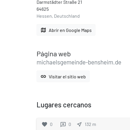
Darmstädter Straße 21
64625
Hessen, Deutschland
map
Abrir en Google Maps
Página web
michaelsgemeinde-bensheim.de
link
Visitar el sitio web
Lugares cercanos
favorite
0
0
near_me
132
m
reviews