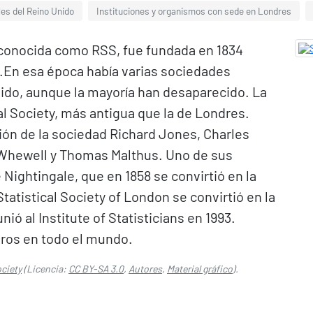
les del Reino Unido
Instituciones y organismos con sede en Londres
n conocida como RSS, fue fundada en 1834
.​ En esa época había varias sociedades
nido, aunque la mayoría han desaparecido. La
l Society, más antigua que la de Londres.​
ón de la sociedad Richard Jones, Charles
 Whewell y Thomas Malthus. Uno de sus
ightingale, que en 1858 se convirtió en la
tatistical Society of London se convirtió en la
nió al Institute of Statisticians en 1993.
s en todo el mundo.​ ​
ociety
(Licencia:
CC BY-SA 3.0
,
Autores
,
Material gráfico
).