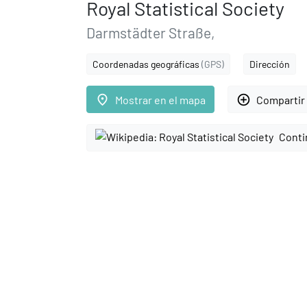
Royal Statistical Society
Darmstädter Straße,
Coordenadas geográficas
(GPS)
Dirección
place
add_circle_outline
Mostrar en el mapa
Compartir 
Conti