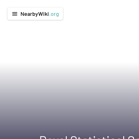
NearbyWiki
.org
menu