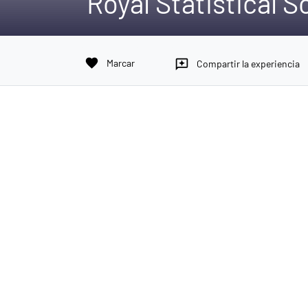
Royal Statistical S
favorite
Marcar
reviews
Compartir la experiencia