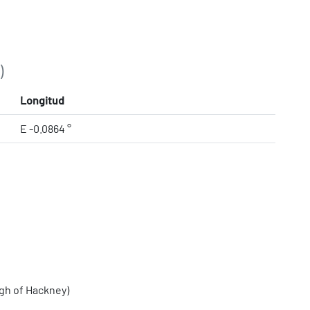
)
Longitud
E -0.0864 °
gh of Hackney)