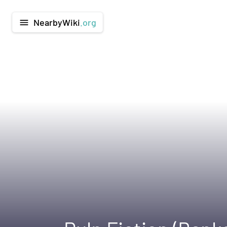
NearbyWiki
.org
menu