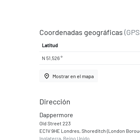
Coordenadas geográficas
(GPS
Latitud
N 51.526 °
place
Mostrar en el mapa
Dirección
Dappermore
Old Street 223
EC1V 9HE Londres, Shoreditch (London Borou
Inglaterra, Reino Unido