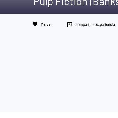
Pulp Fiction (Bank
favorite
Marcar
reviews
Compartir la experiencia