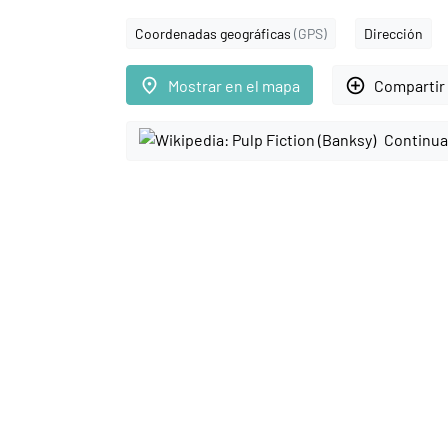
Coordenadas geográficas
(GPS)
Dirección
place
add_circle_outline
Mostrar en el mapa
Compartir 
Continua