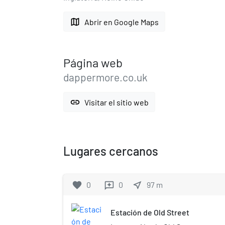
map
Abrir en Google Maps
Página web
dappermore.co.uk
link
Visitar el sitio web
Lugares cercanos
favorite
0
0
near_me
97
m
reviews
Estación de Old Street