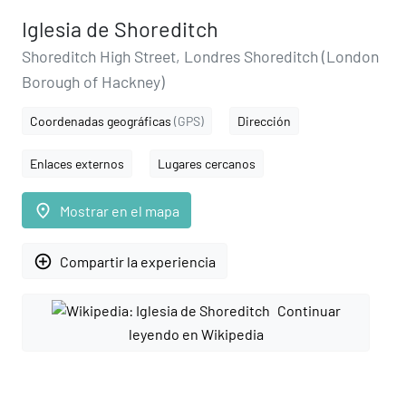
Iglesia de Shoreditch
Shoreditch High Street, Londres Shoreditch (London
Borough of Hackney)
Coordenadas geográficas
(GPS)
Dirección
Enlaces externos
Lugares cercanos
place
Mostrar en el mapa
add_circle_outline
Compartir la experiencia
Continuar
leyendo en Wikipedia