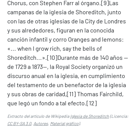
Chorus, con Stephen Farr al órgano.[9]​ Las
campanas de la iglesia de Shoreditch, junto
con las de otras iglesias de la City de Londres
y sus alrededores, figuran en la conocida
canción infantil y corro Oranges and lemons:
«... when I grow rich, say the bells of
Shoreditch...».[10]​ Durante más de 140 años —
de 1729 a 1873—, la Royal Society organizó un
discurso anual en la iglesia, en cumplimiento
del testamento de un benefactor de la iglesia
y sus obras de caridad,[11]​ Thomas Fairchild,
que legó un fondo a tal efecto.[12]​
Extracto del artículo de Wikipedia
Iglesia de Shoreditch
(Licencia:
CC BY-SA 3.0
,
Autores
,
Material gráfico
).