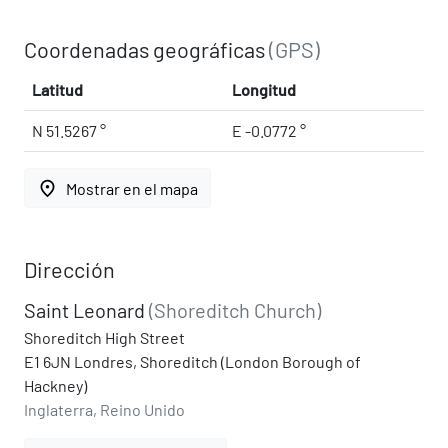
Coordenadas geográficas
(GPS)
Latitud
Longitud
N 51.5267 °
E -0.0772 °
place
Mostrar en el mapa
Dirección
Saint Leonard
(Shoreditch Church)
Shoreditch High Street
E1 6JN Londres, Shoreditch (London Borough of
Hackney)
Inglaterra, Reino Unido