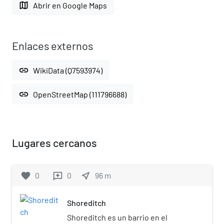
map
Abrir en Google Maps
Enlaces externos
link
WikiData (Q7593974)
link
OpenStreetMap (111796688)
Lugares cercanos
favorite
0
0
near_me
96
m
reviews
Shoreditch
Shoreditch es un barrio en el