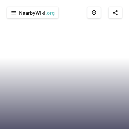
NearbyWiki
.org
menu
place
share