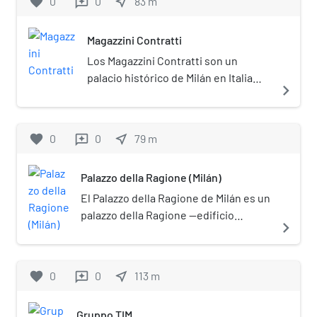
favorite
0
0
near_me
83
m
reviews
Magazzini Contratti
Los Magazzini Contratti son un
palacio histórico de Milán en Italia
navigate_next
situado en el nº 8 de la via Tommaso
Grossi.
favorite
0
0
near_me
79
m
reviews
Palazzo della Ragione (Milán)
El Palazzo della Ragione de Milán es un
palazzo della Ragione —edificio
navigate_next
público destinado a acoger tanto las
reuniones del Consejo como las
audiencias de los tribunales— situado
favorite
0
0
near_me
113
m
reviews
en la piazza dei Mercanti, frente a la
Loggia degli Osii.
Gruppo TIM