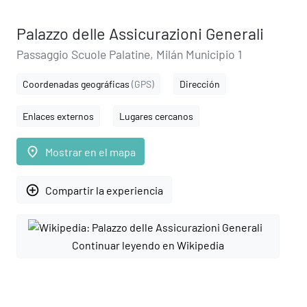
Palazzo delle Assicurazioni Generali
Passaggio Scuole Palatine, Milán Municipio 1
Coordenadas geográficas
(GPS)
Dirección
Enlaces externos
Lugares cercanos
place
Mostrar en el mapa
add_circle_outline
Compartir la experiencia
Continuar leyendo en Wikipedia