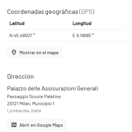
Coordenadas geográficas
(GPS)
Latitud
Longitud
N 45.46507 °
E 9.18685 °
place
Mostrar en el mapa
Dirección
Palazzo delle Assicurazioni Generali
Passaggio Scuole Palatine
20121 Milán, Municipio 1
Lombardía, Italia
map
Abrir en Google Maps