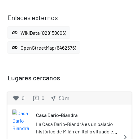
Enlaces externos
link
WikiData (Q28150806)
link
OpenStreetMap (6462576)
Lugares cercanos
favorite
0
0
near_me
50
m
reviews
Casa Dario-Biandrà
La Casa Dario-Biandrà es un palacio
histórico de Milán en Italia situado en
navigate_next
el nº 12 de la via Mercanti.