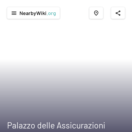
NearbyWiki
.org
menu
place
share
Palazzo delle Assicurazioni