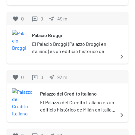
favorite
0
0
near_me
49
m
reviews
Palacio Broggi
El Palacio Broggi (Palazzo Broggi en
italiano) es un edificio histórico de
navigate_next
Milán en Italia situado en el n.º 3 de la
piazza Cordusio.
favorite
0
0
near_me
92
m
reviews
Palazzo del Credito Italiano
El Palazzo del Credito Italiano es un
edificio histórico de Milán en Italia
navigate_next
situado en la piazza Cordusio.