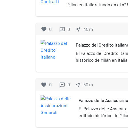
Milán en Italia situado en el n
Grossi.
favorite
0
0
near_me
45
m
reviews
Palazzo del Credito Italian
El Palazzo del Credito Ital
histórico de Milán en Italia
Cordusio.
favorite
0
0
near_me
50
m
reviews
Palazzo delle Assicurazio
El Palazzo delle Assicura
edificio histórico de Milá
de la piazza Cordusio.