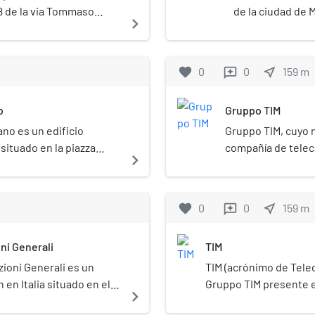
º 8 de la via Tommaso
de la ciudad de M
navigate_next
centro neurálgic
histórica y artís
UniCredit e impo
favorite
0
0
near_me
159
m
reviews
Barclays. Además
de Milán entre 1
o
Gruppo TIM
sede en el Palaz
iano es un edificio
Gruppo TIM, cuyo n
 situado en la piazza
compañía de telec
navigate_next
1994 como Telecom 
diversas compañía
más importante de 
favorite
0
0
near_me
159
m
reviews
l'Esercizio Telefon
tenía el monopolio
ni Generali
TIM
de telefonía fija, 
Italia y Brasil baj
zioni Generali es un
TIM (acrónimo de Telec
América Móvil y e
n en Italia situado en el 2
Gruppo TIM presente en
navigate_next
Digitel TIM de Ve
consolidarse en el mer