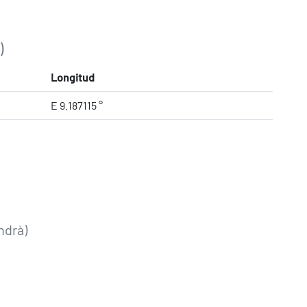
)
Longitud
E 9.187115 °
ndrà)