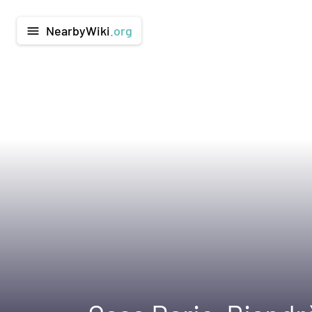
NearbyWiki
.org
menu