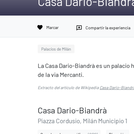
Casa Dario-Biandr
favorite
Marcar
reviews
Compartir la experiencia
Palacios de Milán
La Casa Dario-Biandrà es un palacio hi
de la via Mercanti.
Extracto del artículo de Wikipedia
Casa Dario-Biandr
Casa Dario-Biandrà
Piazza Cordusio, Milán Municipio 1