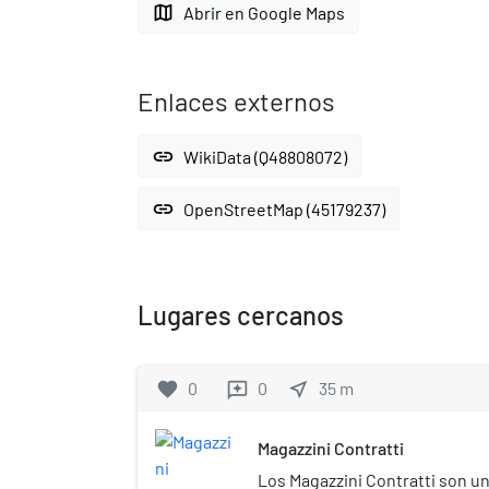
map
Abrir en Google Maps
Enlaces externos
link
WikiData (Q48808072)
link
OpenStreetMap (45179237)
Lugares cercanos
favorite
0
0
near_me
35
m
reviews
Magazzini Contratti
Los Magazzini Contratti son un