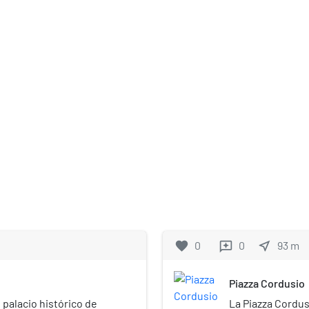
favorite
0
0
near_me
93
m
reviews
Piazza Cordusio
 palacio histórico de
La Piazza Cordus