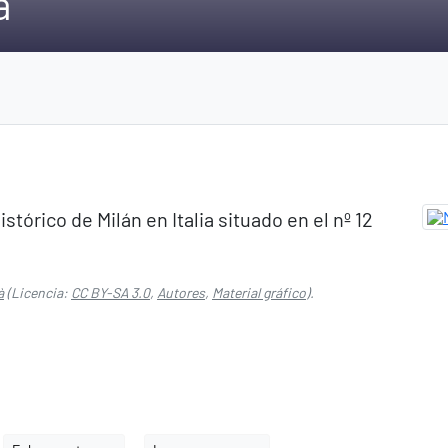
à
stórico de Milán en Italia situado en el nº 12
à
(Licencia:
CC BY-SA 3.0
,
Autores
,
Material gráfico
).