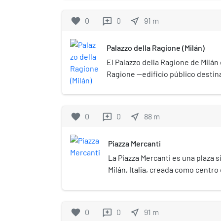
favorite
0
0
near_me
91
m
reviews
Palazzo della Ragione (Milán)
El Palazzo della Ragione de Milán 
Ragione —edificio público destin
reuniones del Consejo como las a
tribunales— situado en la piazza d
Loggia degli Osii.
favorite
0
0
near_me
88
m
reviews
Piazza Mercanti
La Piazza Mercanti es una plaza s
Milán, Italia, creada como centro 
la Edad Media, y transformada p
Mercanti. Por Piazza Mercanti se 
cotidiano, la plaza rodeada por el
favorite
0
0
near_me
91
m
reviews
Casa dei Panigarola y la Loggia de