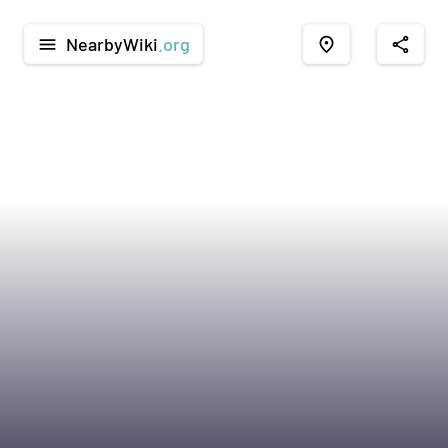
NearbyWiki
.org
menu
place
share