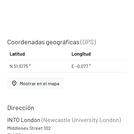
Coordenadas geográficas
(GPS)
Latitud
Longitud
N 51.5175 °
E -0.077 °
place
Mostrar en el mapa
Dirección
INTO London
(Newcastle University London)
Middlesex Street 102