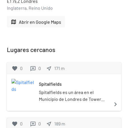
E1 7EZ Londres
Inglaterra, Reino Unido
map
Abrir en Google Maps
Lugares cercanos
favorite
0
0
near_me
171
m
reviews
Spitalfields
Spitalfields es un área en el
Municipio de Londres de Tower
navigate_next
Hamlets, en el East End de Londres
(Inglaterra), cerca de la Estación de
Liverpool Street y Brick Lane. Se
favorite
0
0
near_me
189
m
reviews
encuentra en la Comercial Street,