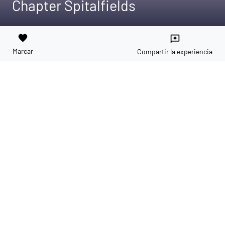
Chapter Spitalfields
favorite
reviews
Marcar
Compartir la experiencia