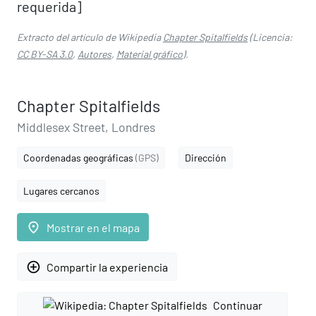
requerida]
Extracto del artículo de Wikipedia
Chapter Spitalfields
(Licencia:
CC BY-SA 3.0
,
Autores
,
Material gráfico
).
Chapter Spitalfields
Middlesex Street, Londres
Coordenadas geográficas
(GPS)
Dirección
Lugares cercanos
place
Mostrar en el mapa
add_circle_outline
Compartir la experiencia
Continuar