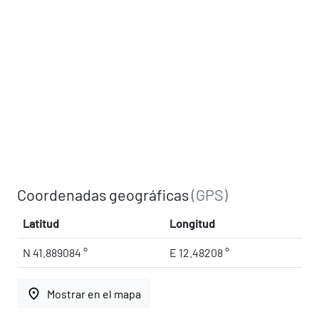
Coordenadas geográficas
(GPS)
Latitud
Longitud
N 41.889084 °
E 12.48208 °
place
Mostrar en el mapa