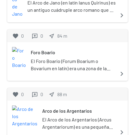
El Arco de Jano (en latín Ianus Quirinus) es
un antiguo cuádruple arco romano que se
navigate_next
encuentra en la ciudad de Roma,
concretamente en el Foro Boario, muy
cerca del Arco de los Argentarios. Es uno
favorite
0
0
near_me
84
m
reviews
de los escasos arcos romanos que se
conservan en Roma.[1]​
Foro Boario
El Foro Boario (Forum Boarium o
Bovarium en latín) era una zona de la
navigate_next
antigua Roma situada en la ribera
izquierda del río Tíber, entre el
Campidoglio y el Aventino. También se
favorite
0
0
near_me
88
m
reviews
conocía como tal una plaza inserta en la
misma zona, en la cual se producía el
Arco de los Argentarios
mercado de animales.
El Arco de los Argentarios (Arcus
Argentariorum) es una pequeña
navigate_next
puerta que se encuentra en Roma,