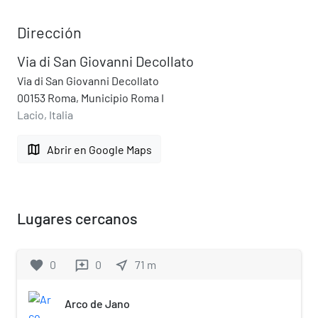
Dirección
Via di San Giovanni Decollato
Via di San Giovanni Decollato
00153 Roma, Municipio Roma I
Lacio, Italia
map
Abrir en Google Maps
Lugares cercanos
favorite
0
0
near_me
71
m
reviews
Arco de Jano