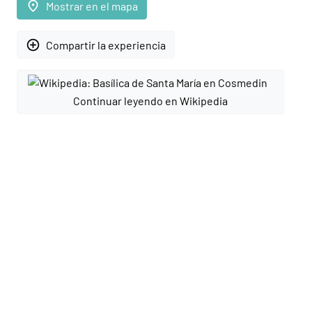
place
Mostrar en el mapa
add_circle_outline
Compartir la experiencia
Continuar leyendo en Wikipedia