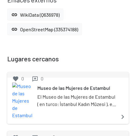
link
WikiData (Q636978)
link
OpenStreetMap (335374188)
Lugares cercanos
favorite
0
0
reviews
Museo de las Mujeres de Estambul
El Museo de las Mujeres de Estambul
( en turco: İstanbul Kadın Müzesi ), es
un museo en línea dedicado a los
navigate_next
2600 años de historia de las mujeres
en la ciudad de Estambul creado en
2012. Fue lanzado lanzado por la