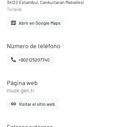
34122 Estambul, Cankurtaran Mahallesi
Turquía
map
Abrir en Google Maps
Número de teléfono
call
+902125207740
Página web
muze.gen.tr
link
Visitar el sitio web
Enlaces externos