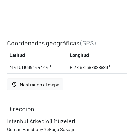
Coordenadas geográficas
(GPS)
Latitud
Longitud
N 41.011669444444 °
E 28.981388888889 °
place
Mostrar en el mapa
Dirección
İstanbul Arkeoloji Müzeleri
Osman Hamdibey Yokuşu Sokağı