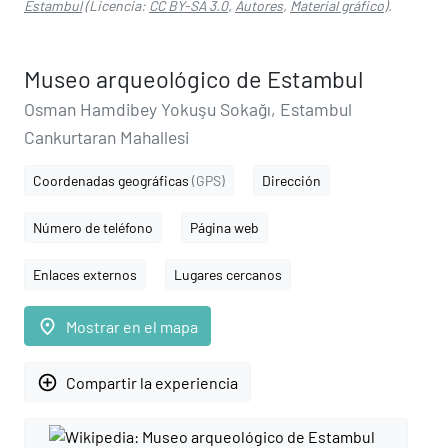
Estambul
(Licencia:
CC BY-SA 3.0
,
Autores
,
Material gráfico
).
Museo arqueológico de Estambul
Osman Hamdibey Yokuşu Sokağı, Estambul
Cankurtaran Mahallesi
Coordenadas geográficas
(GPS)
Dirección
Número de teléfono
Página web
Enlaces externos
Lugares cercanos
place
Mostrar en el mapa
add_circle_outline
Compartir la experiencia