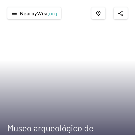
NearbyWiki
.org
menu
place
share
Museo arqueológico de