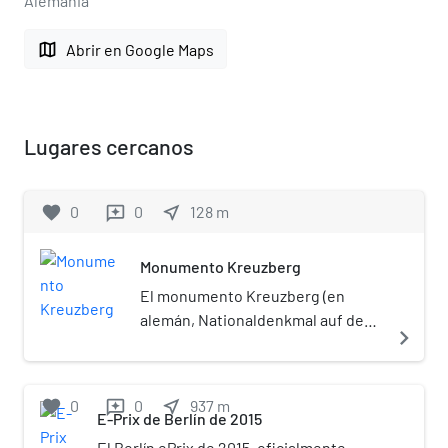
Alemania
map
Abrir en Google Maps
Lugares cercanos
favorite
0
0
near_me
128
m
reviews
Monumento Kreuzberg
El monumento Kreuzberg (en
alemán, Nationaldenkmal auf dem
navigate_next
Kreuzberg) está situado en la
ciudad alemana de Berlín, y fue
erigido en memoria de los que
favorite
0
0
near_me
937
m
reviews
lucharon contra la invasión
E-Prix de Berlín de 2015
napoleónica.[1]​ El tema
El Berlín ePrix de 2015, oficialmente