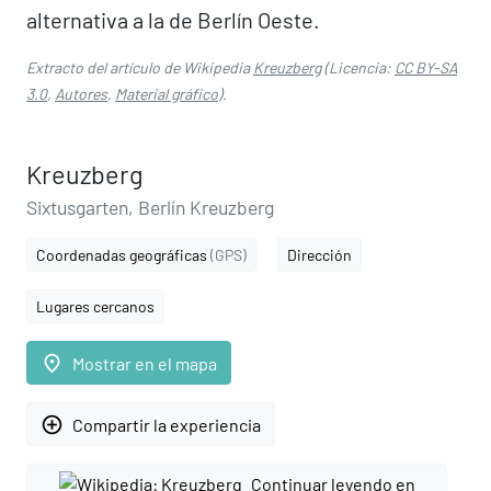
alternativa a la de Berlín Oeste.
Extracto del artículo de Wikipedia
Kreuzberg
(Licencia:
CC BY-SA
3.0
,
Autores
,
Material gráfico
).
Kreuzberg
Sixtusgarten, Berlín Kreuzberg
Coordenadas geográficas
(GPS)
Dirección
Lugares cercanos
place
Mostrar en el mapa
add_circle_outline
Compartir la experiencia
Continuar leyendo en