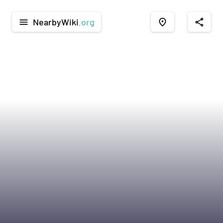
NearbyWiki
.org
menu
place
share