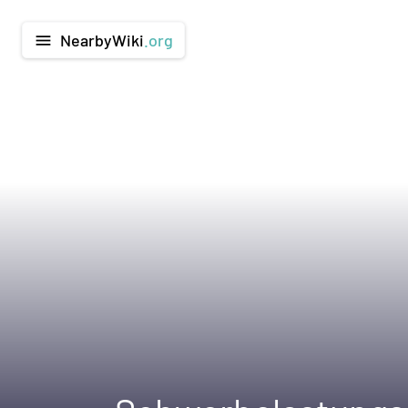
NearbyWiki
.org
menu