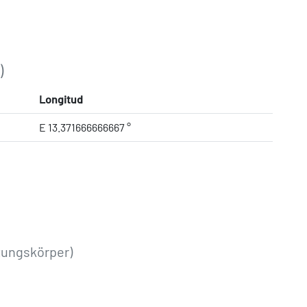
)
Longitud
E 13.371666666667 °
tungskörper)