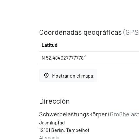
Coordenadas geográficas
(GPS
Latitud
N 52.484027777778 °
place
Mostrar en el mapa
Dirección
Schwerbelastungskörper
(Großbelas
Jasminpfad
12101 Berlín, Tempelhof
Alemania