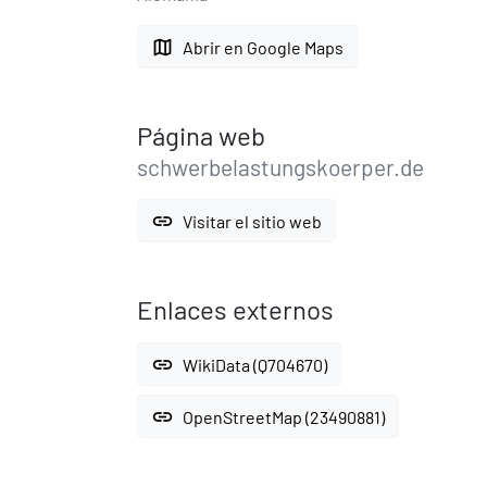
map
Abrir en Google Maps
Página web
schwerbelastungskoerper.de
link
Visitar el sitio web
Enlaces externos
link
WikiData (Q704670)
link
OpenStreetMap (23490881)