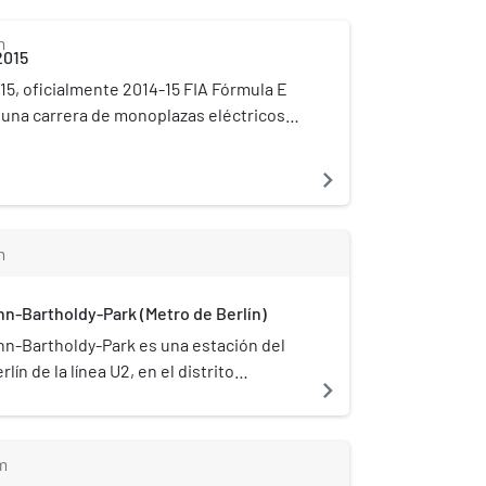
ctual presidente es André Navarri.[3]​
m
2015
015, oficialmente 2014-15 FIA Fórmula E
e una carrera de monoplazas eléctricos
a FIA de Fórmula E disputada el 23 de
Circuito del aeropuerto Berlín-
navigate_next
 Alemania. Fue la octava carrera en la
mpeonato de monoplazas eléctricos.
m
n-Bartholdy-Park (Metro de Berlín)
n-Bartholdy-Park es una estación del
lín de la línea U2, en el distrito
navigate_next
 en la frontera con Kreuzberg. La
ecibió su nombre por un pequeño parque
oeste, él nombrado en honor del
m
 Felix Mendelssohn Bartholdy, conocido