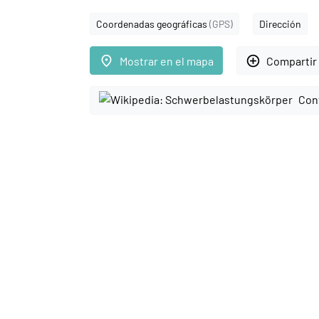
Coordenadas geográficas
(GPS)
Dirección
place
add_circle_outline
Mostrar en el mapa
Compartir 
Con