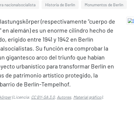
ra nacionalsocialista
Historia de Berlín
Monumentos de Berlín
lastungskörper (respectivamente "cuerpo de
a" en alemán) es un enorme cilindro hecho de
 erigido entre 1941 y 1942 en Berlín
alsocialistas. Su función era comprobar la
un gigantesco arco del triunfo que habían
yecto urbanístico para transformar Berlín en
 de patrimonio artístico protegido, la
 barrio de Berlín-Tempelhof.
körper
(Licencia:
CC BY-SA 3.0
,
Autores
,
Material gráfico
).